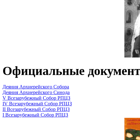
Официальные докумен
Деяния Архиерейского Собора
Деяния Архиерейского Синода
V Всезарубежный Собор РПЦЗ
IV Всезарубежный Собор РПЦЗ
II Всезарубежный Собор РПЦЗ
I Всезарубежный Собор РПЦЗ