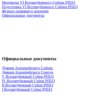
Материлы VI Всезарубежного Собора РПЦЗ
Подготовка VI Всезарубежного Собора РПЦЗ
Журнал правящего архиерея
Официальные документы
Официальные документы
Деяния Архиерейского Собора
Деяния Архиерейского Синода
V Всезарубежный Собор РПЦЗ
IV Всезарубежный Собор РПЦЗ
II Всезарубежный Собор РПЦЗ
I Всезарубежный Собор РПЦЗ