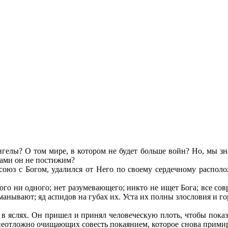
гелы? О том мире, в котором не будет больше войн? Но, мы зна
нами он не постижим?
союз с Богом, удалился от Него по своему сердечному распо
о ни одного; нет разумевающего; никто не ищет Бога; все совр
манывают; яд аспидов на губах их. Уста их полны злословия и г
 в яслях. Он пришел и принял человеческую плоть, чтобы показ
, неотложно очищающих совесть покаянием, которое снова прими