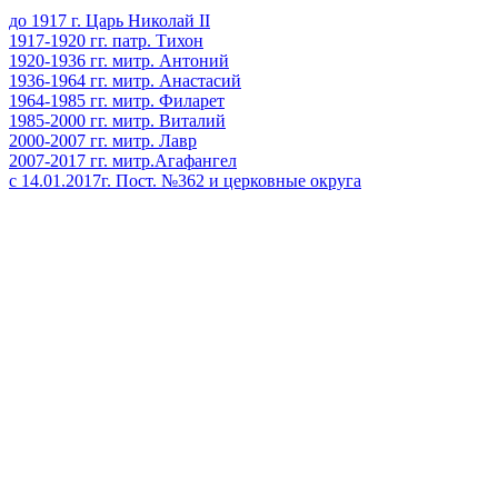
до 1917 г. Царь Николай II
1917-1920 гг. патр. Тихон
1920-1936 гг. митр. Антоний
1936-1964 гг. митр. Анастасий
1964-1985 гг. митр. Филарет
1985-2000 гг. митр. Виталий
2000-2007 гг. митр. Лавр
2007-2017 гг. митр.Агафангел
с 14.01.2017г. Пост. №362 и церковные округа