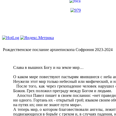
Рождественское послание архиепископа Софрония 2023-2024
Слава в вышних Богу и на земле мир…
О каком мире повествуют пастырям явившиеся с неба ан
Неужели этот мир только небесный или мифический, и 
После того, как через грехопадение человек нарушил 
Божия. Грех положил преграду между Богом и людьми.
Апостол Павел пишет в своем послании: «нет праведног
ни одного. Гортань их - открытый гроб; языком своим об
на путях их; они не знают пути мира».
А теперь мир, о котором благовествовали ангелы, лежит
подвизающихся в борьбе с грехом и, в случаях падения