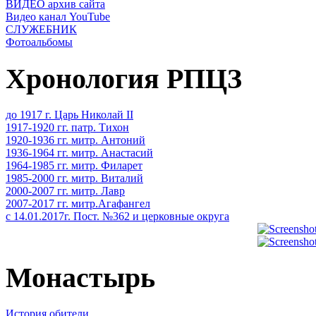
ВИДЕО архив сайта
Видео канал YouTube
СЛУЖЕБНИК
Фотоальбомы
Хронология РПЦЗ
до 1917 г. Царь Николай II
1917-1920 гг. патр. Тихон
1920-1936 гг. митр. Антоний
1936-1964 гг. митр. Анастасий
1964-1985 гг. митр. Филарет
1985-2000 гг. митр. Виталий
2000-2007 гг. митр. Лавр
2007-2017 гг. митр.Агафангел
с 14.01.2017г. Пост. №362 и церковные округа
Монастырь
История обители