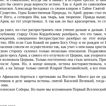
 будто бы своего рода верности истине. Так и Арий по самолюб
 епископ Александр беседовал со своим клиром о Тайне Святой Т
ущество, Одна Божественная Природа, то Арий дерзко стал ем
т Него, а сотворен Им, как тварь, как творение. Правда выше,
ия, но тот упорствовал. А так как он был красноречив, то стал
уда ушел, но стал распространять свое учение дальше и дальше
убокому старцу Осии Кордобскому разобрать, что это такое, ч
еждения, совершенно беспристрастно разобрал он этот вопр
тво. Ибо если Сын Божий не равен Богу Отцу и не рожден от Не
асения совсем не осуществлено так, как учит о нем наша христи
свою сторону склонил только несколько епископов. Подавляющ
судило ересь Ария, а самого его отлучило от Церкви, как упорног
е волновала Церковь. Только постепенно она стала затихать. Пр
осле Ария. Но, в конце концов, истина восторжествовала, х
й, а на Западе только святой Иларий Пиктавийский, а все епи
ю Афанасию бороться с еретиками на Востоке. Много раз он уда
преемник в деле защиты истины, святой Василий Великий, тогда
ь ими.
селенские Соборы. Но ныне мы вспоминаем Первый Вселенский 