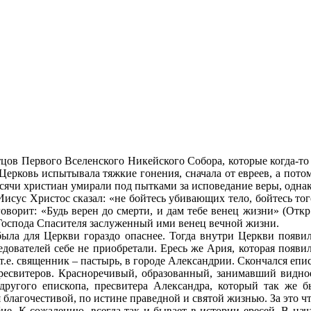
ов Первого Вселенского Никейского Собора, которые когда-то с
 Церковь испытывала тяжкие гонения, сначала от евреев, а пото
тысячи христиан умирали под пытками за исповедание веры, одна
исус Христос сказал: «не бойтесь убивающих тело, бойтесь тог
оворит: «Будь верен до смерти, и дам тебе венец жизни» (Откр
 Господа Спасителя заслуженный ими венец вечной жизни.
была для Церкви гораздо опаснее. Тогда внутри Церкви появи
дователей себе не приобретали. Ересь же Ария, которая появила
.е. священник – пастырь, в городе Александрии. Скончался епи
ресвитеров. Красноречивый, образованный, занимавший видное
другого епископа, пресвитера Александра, который так же б
лагочестивой, по истине праведной и святой жизнью. За это чти
ие. К сожалению, всегда так и бывает в истории ересей. В н