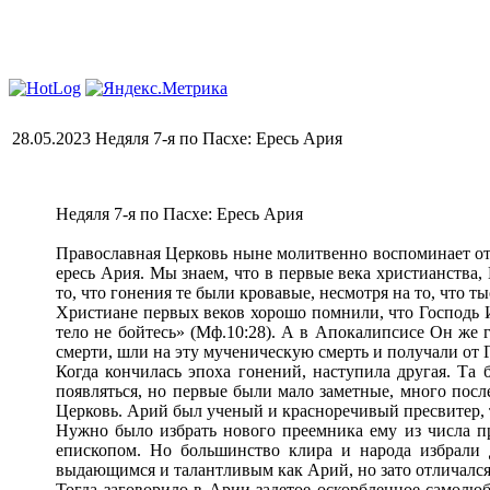
28.05.2023 Недяля 7-я по Пасхе: Ересь Ария
Недяля 7-я по Пасхе: Ересь Ария
Православная Церковь ныне молитвенно воспоминает отц
ересь Ария. Мы знаем, что в первые века христианства,
то, что гонения те были кровавые, несмотря на то, что 
Христиане первых веков хорошо помнили, что Господь И
тело не бойтесь» (Мф.10:28). А в Апокалипсисе Он же г
смерти, шли на эту мученическую смерть и получали от
Когда кончилась эпоха гонений, наступила другая. Та 
появляться, но первые были мало заметные, много после
Церковь. Арий был ученый и красноречивый пресвитер, т
Нужно было избрать нового преемника ему из числа п
епископом. Но большинство клира и народа избрали 
выдающимся и талантливым как Арий, но зато отличался б
Тогда заговорило в Арии задетое оскорбленное самолюб