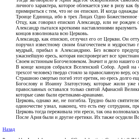
личного характера, которое облекается уже в ризу как
примириться с тем, что не он епископ. И когда однажды
Троице Единица, ибо в трех Лицах Одно Божественное С
Отцу, как говорил епископ Александр, или не рожден о
Александр пытался кроткими наставлениями вразумить Ар
концов взволновала всю Церковь.
Александр, как епископ, отлучил его от Церкви. Он отт
поручил известному своим благочестием и мудростью гл
мудрый, прибыл в Александрию. Без всякого предупр
ужаснейшую ересь, которая ниспровергает все христианс
Своем истинным Богочеловеком. Значит и дело нашего сп
В конце концов собрался Вселенский Собор. Арий на 
трехсот человек) твердо стояло за православную веру, о
Страшною смертью погиб этот еретик, но ересь долго ещ
Богослову и Иоанну Златоустому, которые жили уже п
православных оставался только святой Афанасий Велики
которые сами были еретиками-арианами.
Церковь, однако же, не погибла. Трудно было святител
одиночестве узнал, наконец, что есть ему сотрудник, 
Церковь тогда переживала эти ереси, так она волновалас
После Ария были и другие еретики. Их также осудили В
Назад