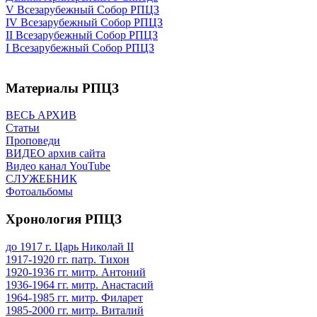
V Всезарубежный Собор РПЦЗ
IV Всезарубежный Собор РПЦЗ
II Всезарубежный Собор РПЦЗ
I Всезарубежный Собор РПЦЗ
Материалы РПЦЗ
ВЕСЬ АРХИВ
Статьи
Проповеди
ВИДЕО архив сайта
Видео канал YouTube
СЛУЖЕБНИК
Фотоальбомы
Хронология РПЦЗ
до 1917 г. Царь Николай II
1917-1920 гг. патр. Тихон
1920-1936 гг. митр. Антоний
1936-1964 гг. митр. Анастасий
1964-1985 гг. митр. Филарет
1985-2000 гг. митр. Виталий