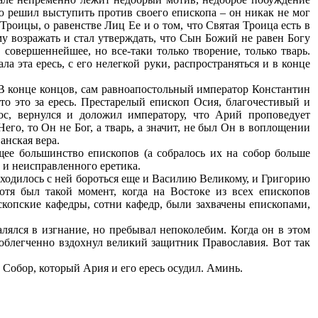
ию решил выступить против своего епископа – он никак не мог
роицы, о равенстве Лиц Ее и о том, что Святая Троица есть в
у возражать и стал утверждать, что Сын Божий не равен Богу
 совершеннейшее, но все-таки только творение, только тварь.
а эта ересь, с его нелегкой руки, распространяться и в конце
. В конце концов, сам равноапостольный император Константин
то это за ересь. Престарелый епископ Осия, благочестивый и
ос, вернулся и доложил императору, что Арий проповедует
го, то Он не Бог, а тварь, а значит, не был Он в воплощении
анская вера.
ее большинство епископов (а собралось их на собор больше
о и неисправленного еретика.
иходилось с ней бороться еще и Василию Великому, и Григорию
отя был такой момент, когда на Востоке из всех епископов
скопские кафедры, сотни кафедр, были захвачены епископами,
лялся в изгнание, но пребывал непоколебим. Когда он в этом
 облегченно вздохнул великий защитник Православия. Вот так
Собор, который Ария и его ересь осудил. Аминь.