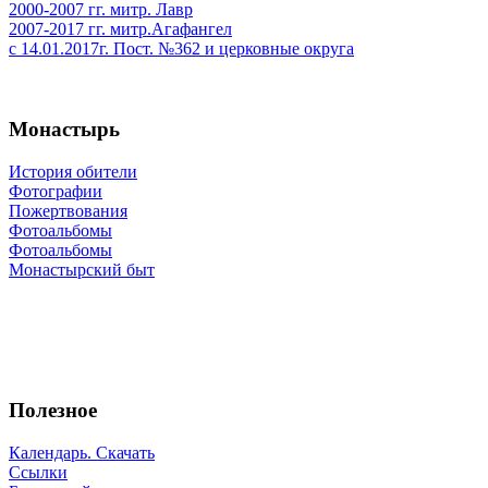
2000-2007 гг. митр. Лавр
2007-2017 гг. митр.Агафангел
с 14.01.2017г. Пост. №362 и церковные округа
Монастырь
История обители
Фотографии
Пожертвования
Фотоальбомы
Фотоальбомы
Монастырский быт
Полезное
Календарь. Скачать
Ссылки