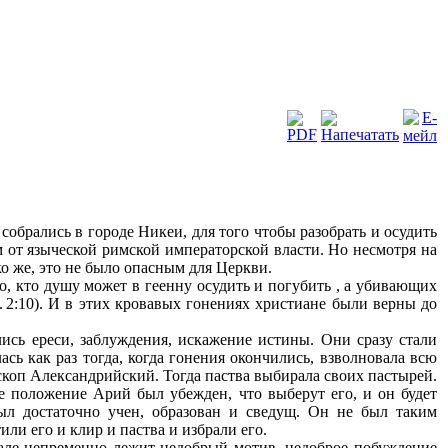
обрались в городе Никеи, для того чтобы разобрать и осудить
м от языческой римской императорской власти. Но несмотря на
ко же, это не было опасным для Церкви.
о, кто душу может в геенну осудить и погубить , а убивающих
. 2:10). И в этих кровавых гонениях христиане были верны до
лись ереси, заблуждения, искажение истины. Они сразу стали
сь как раз тогда, когда гонения окончились, взволновала всю
скоп Александрийский. Тогда паства выбирала своих пастырей.
 положение Арий был убежден, что выберут его, и он будет
ыл достаточно учен, образован и сведущ. Он не был таким
ли его и клир и паства и избрали его.
ачале непременно лежит недобрый мотив, недоброе побуждение