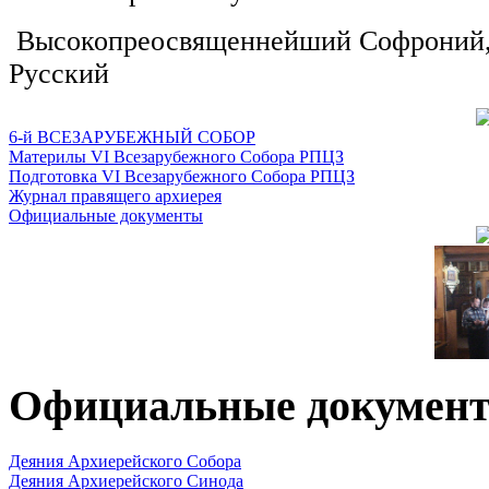
Высокопреосвященнейший Софроний, 
Русский
6-й ВСЕЗАРУБЕЖНЫЙ СОБОР
Материлы VI Всезарубежного Собора РПЦЗ
Подготовка VI Всезарубежного Собора РПЦЗ
Журнал правящего архиерея
Официальные документы
Официальные докумен
Деяния Архиерейского Собора
Деяния Архиерейского Синода