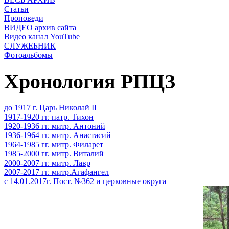
Статьи
Проповеди
ВИДЕО архив сайта
Видео канал YouTube
СЛУЖЕБНИК
Фотоальбомы
Хронология РПЦЗ
до 1917 г. Царь Николай II
1917-1920 гг. патр. Тихон
1920-1936 гг. митр. Антоний
1936-1964 гг. митр. Анастасий
1964-1985 гг. митр. Филарет
1985-2000 гг. митр. Виталий
2000-2007 гг. митр. Лавр
2007-2017 гг. митр.Агафангел
с 14.01.2017г. Пост. №362 и церковные округа