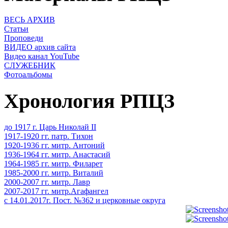
ВЕСЬ АРХИВ
Статьи
Проповеди
ВИДЕО архив сайта
Видео канал YouTube
СЛУЖЕБНИК
Фотоальбомы
Хронология РПЦЗ
до 1917 г. Царь Николай II
1917-1920 гг. патр. Тихон
1920-1936 гг. митр. Антоний
1936-1964 гг. митр. Анастасий
1964-1985 гг. митр. Филарет
1985-2000 гг. митр. Виталий
2000-2007 гг. митр. Лавр
2007-2017 гг. митр.Агафангел
с 14.01.2017г. Пост. №362 и церковные округа