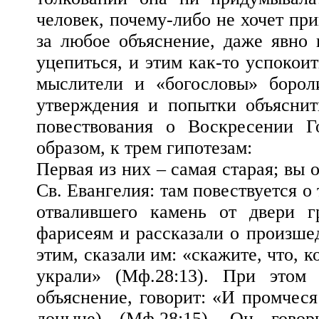
человек, почему-либо не хочет при
за любое объяснение, даже явно 
уцепиться, и этим как-то успокоит
мыслители и «богословы» борол
утверждения и попытки объяснит
повествования о Воскресении Г
образом, к трем гипотезам:
Первая из них – самая старая; вы
Св. Евангелия: там повествуется 
отвалившего камень от двери 
фарисеям и рассказали о произшед
этим, сказали им: «скажите, что, 
украли» (Мф.28:13). При этом 
объяснение, говорит: «И промчеся
доныне) (Мф.28:15). Он гово