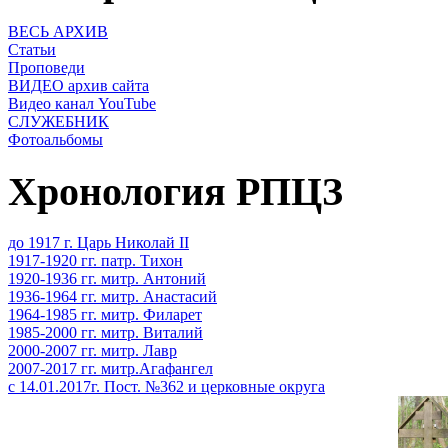
ВЕСЬ АРХИВ
Статьи
Проповеди
ВИДЕО архив сайта
Видео канал YouTube
СЛУЖЕБНИК
Фотоальбомы
Хронология РПЦЗ
до 1917 г. Царь Николай II
1917-1920 гг. патр. Тихон
1920-1936 гг. митр. Антоний
1936-1964 гг. митр. Анастасий
1964-1985 гг. митр. Филарет
1985-2000 гг. митр. Виталий
2000-2007 гг. митр. Лавр
2007-2017 гг. митр.Агафангел
с 14.01.2017г. Пост. №362 и церковные округа