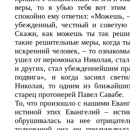
веры, то я убью тебя вот этим
спокойно ему ответил: «Можешь, – 
убежденный, честный и советую т
Скажи, как можешь ты так решит
такие решительные меры, когда ты
искренний человек, – то ознакомьс
ушел от иеромонаха Николая, стал
и других, стал убежденнейшим п
подвига», и когда засиял свет
Николая, то одним из ближайших
старец протоиерей Павел Савабе.
То, что произошло с нашими Еванг
истиной этих Евангелий – исти
обрушивалась на нее отрицател
толкований она ни придумывала!