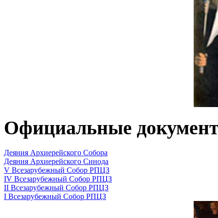
Официальные докумен
Деяния Архиерейского Собора
Деяния Архиерейского Синода
V Всезарубежный Собор РПЦЗ
IV Всезарубежный Собор РПЦЗ
II Всезарубежный Собор РПЦЗ
I Всезарубежный Собор РПЦЗ