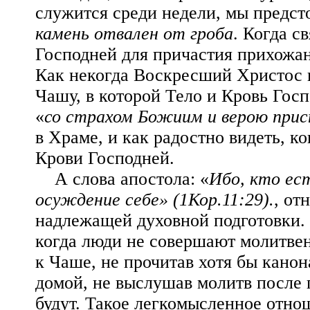
служится среди недели, мы предс
камень отвален от гроба
. Когда 
Господней для причастия прихожан
Как некогда Воскресший Христос 
Чашу, в которой Тело и Кровь Го
«
со страхом Божиим и верою при
в Храме, и как радостно видеть, к
Крови Господней.
А слова апостола: «
Ибо, кто ес
осуждение себе» (1Кор.11:29).
, от
надлежащей духовной подготовки. 
когда люди не совершают молитвен
к Чаше, не прочитав хотя бы канон
домой, не выслушав молитв после п
будут. Такое легкомысленное отно