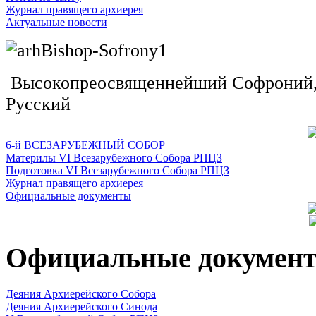
Журнал правящего архиерея
Актуальные новости
Высокопреосвященнейший Софроний, 
Русский
6-й ВСЕЗАРУБЕЖНЫЙ СОБОР
Материлы VI Всезарубежного Собора РПЦЗ
Подготовка VI Всезарубежного Собора РПЦЗ
Журнал правящего архиерея
Официальные документы
Официальные докумен
Деяния Архиерейского Собора
Деяния Архиерейского Синода