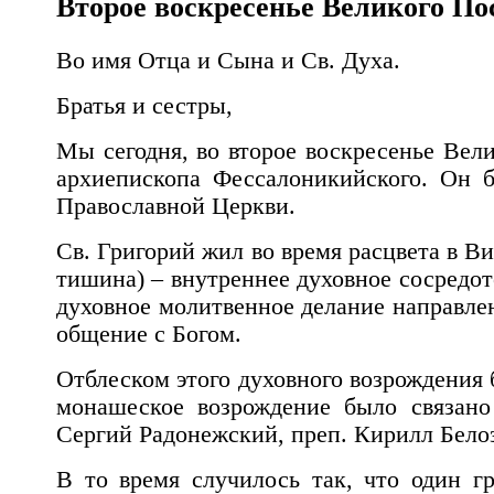
Второе
воскресенье
Великого
По
Во имя Отца и Сына и Св. Духа.
Братья и сестры,
Мы сегодня, во второе воскресенье Вел
архиепископа Фессалоникийского. Он 
Православной Церкви.
Св. Григорий жил во время расцвета в Ви
тишина
)
–
внутреннее
духовное сосредот
духовное молитвенное делание направлен
общение с Богом.
Отблеском этого духовного возрождения 
монашеское возрождение было связано
Сергий Радонежский, преп. Кирилл Белоз
В то время случилось так, что один 