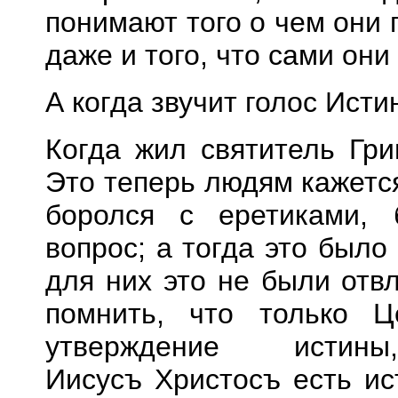
понимают того о чем они 
даже и того, что сами они 
А когда звучит голос
И
сти
Когда жил святитель
Гри
Это теперь людям кажется,
боролся с еретиками, 
вопрос; а тогда
эт
о было 
для них это не были отв
помнить, что только
Ц
утверждение исти
Иисус
ъ
Христос
ъ
есть ист