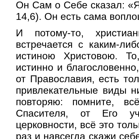
Он Сам о Себе сказал: «Я
14,6
). Он есть сама воп
И потому-то, христиа
встречается с каким-либ
истиною Христовою. То
истинно и благословенно,
от
П
равославия, есть то
привлекательные виды н
повторяю: помните, вс
Спасителя, от Его у
церковности, вс
ё
это толь
раз и навсегда скажи себ