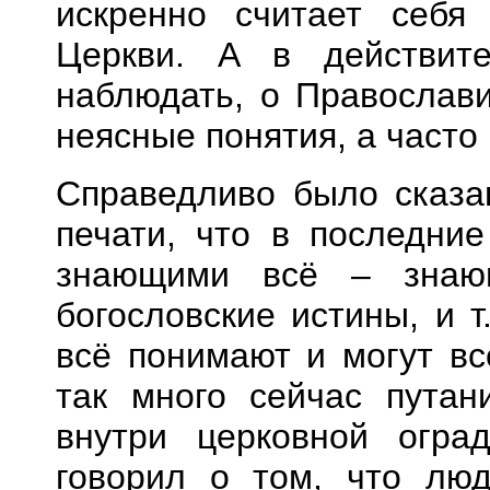
искренно считает себя
Церкви. А в действите
наблюдать, о
П
равослав
неясные понятия, а часто
Справедливо было сказа
печати, что в последни
знающими вс
ё
– знающ
богословские истины, и т
вс
ё
понимают и могут все
так много сейчас путан
внутри церковной огр
говорил о том, что люд