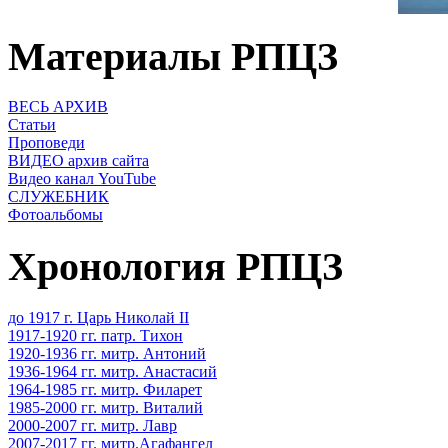
Материалы РПЦЗ
ВЕСЬ АРХИВ
Статьи
Проповеди
ВИДЕО архив сайта
Видео канал YouTube
СЛУЖЕБНИК
Фотоальбомы
Хронология РПЦЗ
до 1917 г. Царь Николай II
1917-1920 гг. патр. Тихон
1920-1936 гг. митр. Антоний
1936-1964 гг. митр. Анастасий
1964-1985 гг. митр. Филарет
1985-2000 гг. митр. Виталий
2000-2007 гг. митр. Лавр
2007-2017 гг. митр.Агафангел