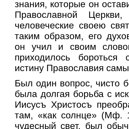
знания, которые он остав
Православной Церкви
человеческие своею свя
таким образом, его дух
он учил и своим слов
приходилось бороться 
истину
П
равославия самы
Был один вопрос, чисто бо
была долгая борьба с ис
Иисус
ъ
Христос
ъ
преобра
там, «как солнце» (
Мф. 
чудесный свет, был обы