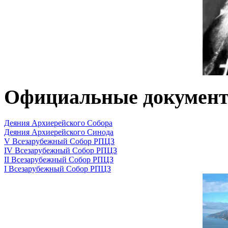
Официальные докумен
Деяния Архиерейского Собора
Деяния Архиерейского Синода
V Всезарубежный Собор РПЦЗ
IV Всезарубежный Собор РПЦЗ
II Всезарубежный Собор РПЦЗ
I Всезарубежный Собор РПЦЗ