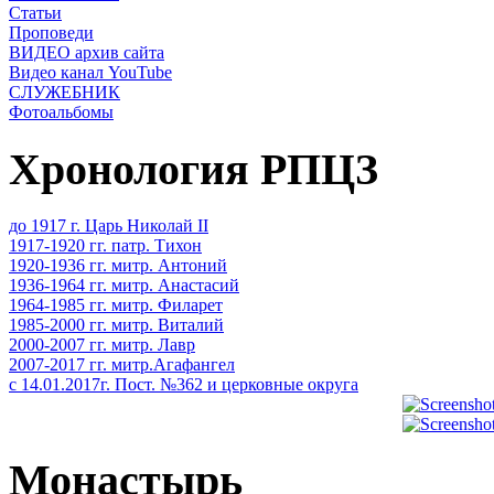
Статьи
Проповеди
ВИДЕО архив сайта
Видео канал YouTube
СЛУЖЕБНИК
Фотоальбомы
Хронология РПЦЗ
до 1917 г. Царь Николай II
1917-1920 гг. патр. Тихон
1920-1936 гг. митр. Антоний
1936-1964 гг. митр. Анастасий
1964-1985 гг. митр. Филарет
1985-2000 гг. митр. Виталий
2000-2007 гг. митр. Лавр
2007-2017 гг. митр.Агафангел
с 14.01.2017г. Пост. №362 и церковные округа
Монастырь