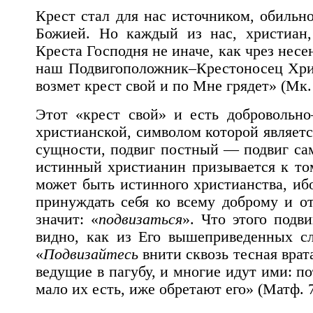
Крест стал для нас источником, обильно
Божией. Но каждый из нас, христиан,
Креста Господня не иначе, как чрез несе
наш Подвигоположник–Крестоносец Хрис
возмет крест свой и по Мне грядет» (Мк. 
Этот «крест свой» и есть добровольн
христианской, символом которой являетс
сущности, подвиг постный — подвиг са
истинный христианин призывается к том
может быть истинного христианства, ибо
принуждать себя ко всему доброму и отв
значит: «
подвизаться
». Что этого подв
видно, как из Его вышеприведенных сл
«
Подвизайтесь
внити сквозь тесная врата
ведущие в пагубу, и многие идут ими: по
мало их есть, иже обретают его» (Матф. 7