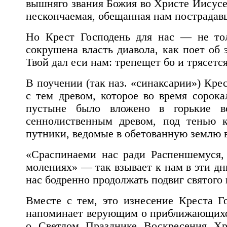
вышняго звания Божия во Христе Иисусе»
нескончаемая, обещанная нам пострадав
Но Крест Господень для нас — не тол
сокрушена власть диавола, как поет об 
Твой дал еси нам: трепещет бо и трясетс
В поучении (так наз. «синаксарии») Кре
с тем древом, которое во время сорока
пустыне было вложено в горькие 
сеннолиственным древом, под тенью к
путники, ведомые в обетованную землю в
«Сраспинаеми нас ради Распеншемуся,
молениях» — так взывает к нам в эти дн
нас бодренно продолжать подвиг святого 
Вместе с тем, это изнесение Креста Г
напоминает верующим о приближающихс
о Светлом Празднике Воскресения Хри