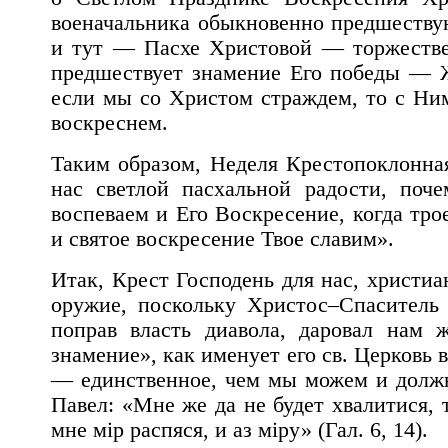
военачальника обыкновенно предшеству
и тут — Пасхе Христовой — торжестве
предшествует знамение Его победы — 
если мы со Христом страждем, то с Ни
воскреснем.
Таким образом, Неделя Крестопоклонна
нас светлой пасхальной радости, поч
воспеваем и Его Воскресение, когда тро
и святое воскресение Твое славим».
Итак, Крест Господень для нас, христи
оружие, поскольку Христос–Спаситель 
поправ власть диавола, даровал нам 
знамение», как именует его св. Церковь 
— единственное, чем мы можем и должны
Павел: «Мне же да не будет хвалитися,
мне мiр распяся, и аз мiру» (Гал. 6, 14).