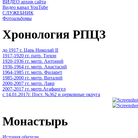
ВИДЕО архив сайта
Видео канал YouTube
СЛУЖЕБНИК
Фотоальбомы
Хронология РПЦЗ
до 1917 г. Царь Николай II
1917-1920 гг. патр. Тихон
1920-1936 гг. митр. Антоний
1936-1964 гг. митр. Анастасий
1964-1985 гг. митр. Филарет
1985-2000 гг. митр. Виталий
2000-2007 гг. митр. Лавр
2007-2017 гг. митр.Агафангел
с 14.01.2017г. Пост. №362 и церковные округа
Монастырь
История обители