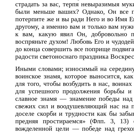
страдать за вас, терпя невыразимыя мук
были меньше ваших? Однако, Он все п
потерпите же и вы ради Него и во Имя Е
другому, а именно вам и только вам нуж
к вам, какую явил Он, добровольно 
воспряньте духом! Любовь Его и чудодей
до конца совершить все поприще подвига
радости светоноснаго праздника Воскрес
Иными словами; износимый на середину
воинское знамя, которое выносится, ка
для того, чтобы возбудить в нас, воина
для успешного продолжения борьбы и 
славное знамя — знамение победы над
свежих сил и воодушевляющий нас на п
доселе скорби и трудности как бы забыв
предняя простираемся» (Флп. 3, 13)
вожделенной цели — победе над грехо