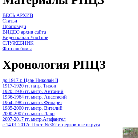
ВЕСЬ АРХИВ
Статьи
Проповеди
ВИДЕО архив сайта
Видео канал YouTube
СЛУЖЕБНИК
Фотоальбомы
Хронология РПЦЗ
до 1917 г. Царь Николай II
1917-1920 гг. патр. Тихон
1920-1936 гг. митр. Антоний
1936-1964 гг. митр. Анастасий
1964-1985 гг. митр. Филарет
1985-2000 гг. митр. Виталий
2000-2007 гг. митр. Лавр
2007-2017 гг. митр.Агафангел
с 14.01.2017г. Пост. №362 и церковные округа