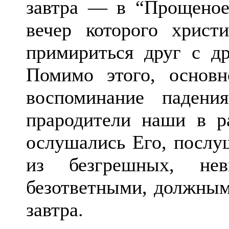
завтра — в “Прощеное 
вечер которого христ
примириться друг с д
Помимо этого, основ
воспоминание падени
прародители наши в р
ослушались Его, послу
из безгрешных, нев
безответными, должным
завтра.