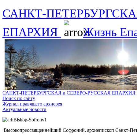
САНКТ-ПЕТЕРБУРГСКА
ЕПАРХИЯ
Жизнь Еп
САНКТ-ПЕТЕРБУРГСКАЯ и СЕВЕРО-РУССКАЯ ЕПАРХИЯ
Поиск по сайту
Журнал правящего архиерея
Актуальные новости
Высокопреосвященнейший Софроний, архиепископ Санкт-Пете