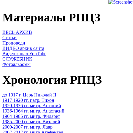
Материалы РПЦЗ
ВЕСЬ АРХИВ
Статьи
Проповеди
ВИДЕО архив сайта
Видео канал YouTube
СЛУЖЕБНИК
Фотоальбомы
Хронология РПЦЗ
до 1917 г. Царь Николай II
1917-1920 гг. патр. Тихон
1920-1936 гг. митр. Антоний
1936-1964 гг. митр. Анастасий
1964-1985 гг. митр. Филарет
1985-2000 гг. митр. Виталий
2000-2007 гг. митр. Лавр
2007-2017 гг. митр.Агафангел