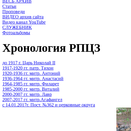
ВЕСЬ АРХИВ
Статьи
Проповеди
ВИДЕО архив сайта
Видео канал YouTube
СЛУЖЕБНИК
Фотоальбомы
Хронология РПЦЗ
до 1917 г. Царь Николай II
1917-1920 гг. патр. Тихон
1920-1936 гг. митр. Антоний
1936-1964 гг. митр. Анастасий
1964-1985 гг. митр. Филарет
1985-2000 гг. митр. Виталий
2000-2007 гг. митр. Лавр
2007-2017 гг. митр.Агафангел
с 14.01.2017г. Пост. №362 и церковные округа