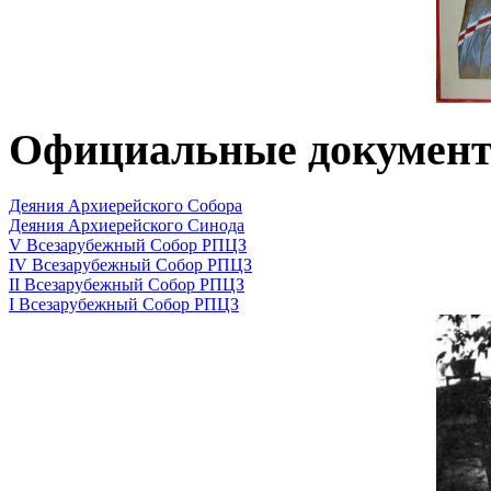
Официальные докумен
Деяния Архиерейского Собора
Деяния Архиерейского Синода
V Всезарубежный Собор РПЦЗ
IV Всезарубежный Собор РПЦЗ
II Всезарубежный Собор РПЦЗ
I Всезарубежный Собор РПЦЗ