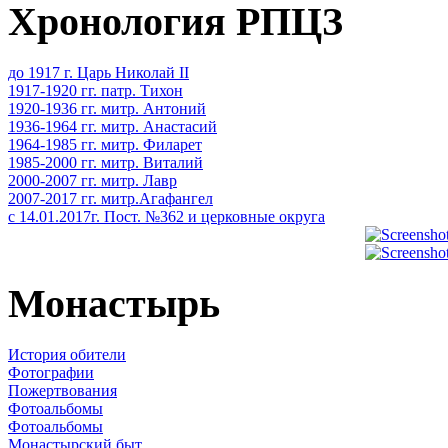
Хронология РПЦЗ
до 1917 г. Царь Николай II
1917-1920 гг. патр. Тихон
1920-1936 гг. митр. Антоний
1936-1964 гг. митр. Анастасий
1964-1985 гг. митр. Филарет
1985-2000 гг. митр. Виталий
2000-2007 гг. митр. Лавр
2007-2017 гг. митр.Агафангел
с 14.01.2017г. Пост. №362 и церковные округа
Монастырь
История обители
Фотографии
Пожертвования
Фотоальбомы
Фотоальбомы
Монастырский быт