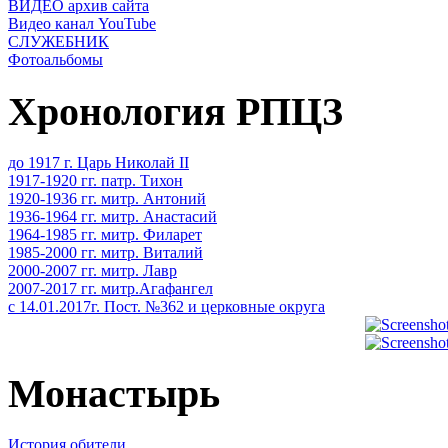
ВИДЕО архив сайта
Видео канал YouTube
СЛУЖЕБНИК
Фотоальбомы
Хронология РПЦЗ
до 1917 г. Царь Николай II
1917-1920 гг. патр. Тихон
1920-1936 гг. митр. Антоний
1936-1964 гг. митр. Анастасий
1964-1985 гг. митр. Филарет
1985-2000 гг. митр. Виталий
2000-2007 гг. митр. Лавр
2007-2017 гг. митр.Агафангел
с 14.01.2017г. Пост. №362 и церковные округа
Монастырь
История обители