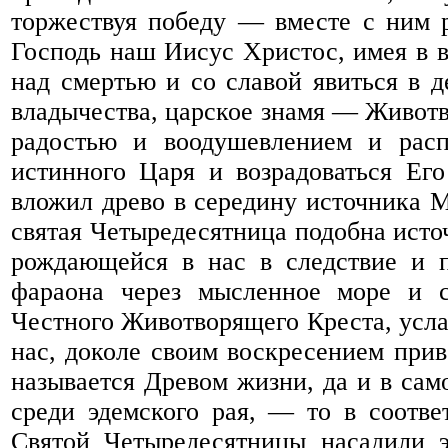
торжествуя победу — вместе с ним 
Господь наш Иисус Христос, имея в 
над смертью и со славой явиться в д
владычества, царское знамя — Живот
радостью и воодушевлением и расп
истинного Царя и возрадоваться Ег
вложил древо в середину источника М
святая Четыредесятница подобна исто
рождающейся в нас в следствие и п
фараона через мысленное море и 
Честного Животворящего Креста, усла
нас, доколе своим воскресением при
называется Древом жизни, да и в сам
среди эдемского рая, — то в соотв
Святой Четыредесятницы насадили 