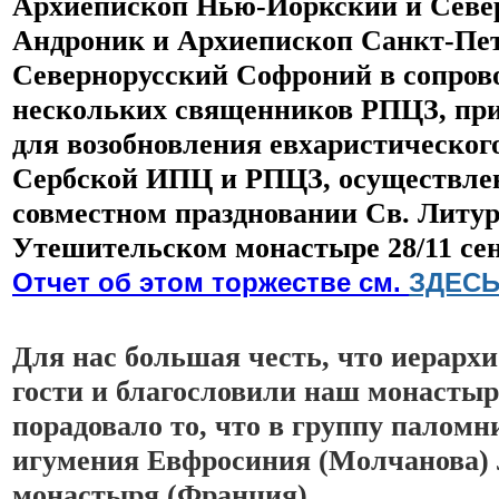
Архиепископ Нью-Йоркский и Севе
Андроник и Архиепископ Санкт-Пет
Севернорусский Софроний в сопров
нескольких священников РПЦЗ, пр
для возобновления евхаристическог
Сербской ИПЦ и РПЦЗ, осуществлен
совместном праздновании Св. Литург
Отчет об этом торжестве 
см. 
ЗДЕС
Для нас большая честь, что иерархи
гости и благословили наш монастыр
порадовало то, что в группу паломн
игумения Евфросиния (Молчанова) 
монастыря (Франция).