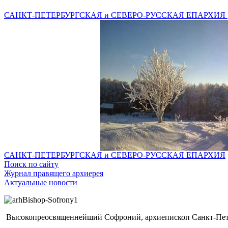
САНКТ-ПЕТЕРБУРГСКАЯ и СЕВЕРО-РУССКАЯ ЕПАРХИЯ
САНКТ-ПЕТЕРБУРГСКАЯ и СЕВЕРО-РУССКАЯ ЕПАРХИЯ
Поиск по сайту
Журнал правящего архиерея
Актуальные новости
Высокопреосвященнейший Софроний, архиепископ Санкт-Пете