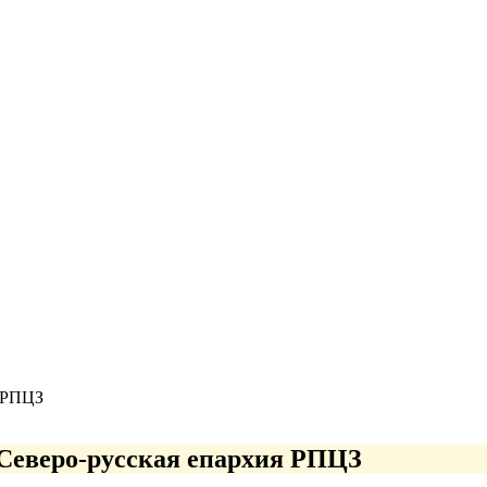
я РПЦЗ
Северо-руcская епархия РПЦЗ