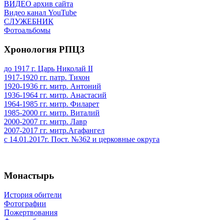
ВИДЕО архив сайта
Видео канал YouTube
СЛУЖЕБНИК
Фотоальбомы
Хронология РПЦЗ
до 1917 г. Царь Николай II
1917-1920 гг. патр. Тихон
1920-1936 гг. митр. Антоний
1936-1964 гг. митр. Анастасий
1964-1985 гг. митр. Филарет
1985-2000 гг. митр. Виталий
2000-2007 гг. митр. Лавр
2007-2017 гг. митр.Агафангел
с 14.01.2017г. Пост. №362 и церковные округа
Монастырь
История обители
Фотографии
Пожертвования