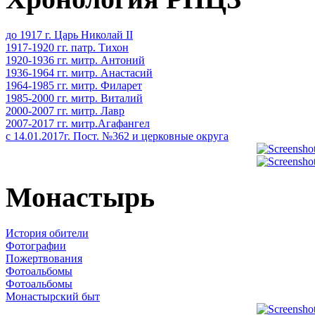
до 1917 г. Царь Николай II
1917-1920 гг. патр. Тихон
1920-1936 гг. митр. Антоний
1936-1964 гг. митр. Анастасий
1964-1985 гг. митр. Филарет
1985-2000 гг. митр. Виталий
2000-2007 гг. митр. Лавр
2007-2017 гг. митр.Агафангел
с 14.01.2017г. Пост. №362 и церковные округа
Монастырь
История обители
Фотографии
Пожертвования
Фотоальбомы
Фотоальбомы
Монастырский быт