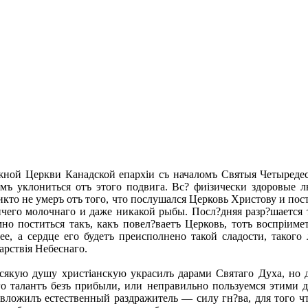
жной Церкви Канадской епархіи съ началомъ Святыя Четыредес
емъ уклониться отъ этого подвига. Вс? фиізически здоровые 
кто не умеръ отъ того, что послушался Церковь Христову и пост
ичего молочнаго и даже никакой рыбы. Посл?дняя разр?шается 
но поститься такъ, какъ повел?ваетъ Церковь, тотъ воспріим
, а сердце его будетъ преисполнено такой сладости, такого 
арствія Небеснаго.
всякую душу христіанскую украсилъ дарами Святаго Духа, но
о талантъ безъ прибыли, или неправильно пользуемся этими д
вложилъ естественный раздражитель — силу гн?ва, для того что