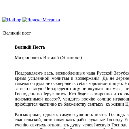
Великий пост
Великій Постъ
Митрополитъ Виталій (Устиновъ)
Поздравляемъ васъ, возлюбленныя чада Русской Зарубе
время усиленной молитвы и воздержанія. Да не дерзн
тяжелаго труда не оскверняетъ себя скоромной пищей. Ни
за всю святую Четыредесятницу не вкушать ни мяса, н
Господень во Іерусалимъ. Кто будетъ смиренно и скром
неизъяснимой красот?, увидитъ воочію солнце играющее
пріобщится частично къ блаженству святыхъ, къ жизни Ц
Разсмотримъ, однако, самую сущность поста. Господь 
евангельской, возвращая какъ рабы лукавые Господу Ег
ученію святыхъ отцовъ, въ душу челов?ческую Господь 