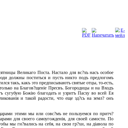
ятницы Великаго Поста. Настало для вс?хъ насъ особое
люди должны поститься и пусть никто подъ предлогомъ
ился такъ, какъ это предписываютъ святые отцы, то-есть,
только на Благов?щеніе Пресвъ. Богородицы и на Входъ
етъ сугубую Божію благодать и узритъ Пасху во всей Ея
ликованія и такой радости, что еще зд?сь на земл? онъ
 дарами этими мы или совс?мъ не пользуемся по притч?
арами для своего самоугожденія, для своей самости. По
бы мы гн?вались на себя, на свои гр?хи, на діавола по