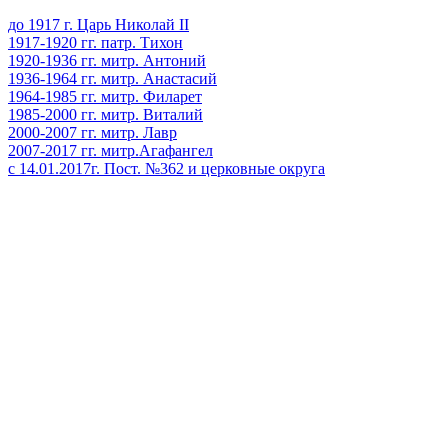
до 1917 г. Царь Николай II
1917-1920 гг. патр. Тихон
1920-1936 гг. митр. Антоний
1936-1964 гг. митр. Анастасий
1964-1985 гг. митр. Филарет
1985-2000 гг. митр. Виталий
2000-2007 гг. митр. Лавр
2007-2017 гг. митр.Агафангел
с 14.01.2017г. Пост. №362 и церковные округа