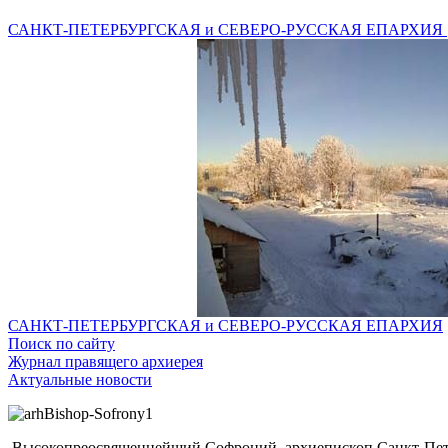
САНКТ-ПЕТЕРБУРГСКАЯ и СЕВЕРО-РУССКАЯ ЕПАРХИЯ
САНКТ-ПЕТЕРБУРГСКАЯ и СЕВЕРО-РУССКАЯ ЕПАРХИЯ
Поиск по сайту
Журнал правящего архиерея
Актуальные новости
Высокопреосвященнейший Софроний, архиепископ Санкт-Пете