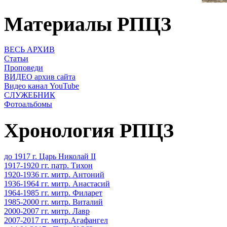
Материалы РПЦЗ
ВЕСЬ АРХИВ
Статьи
Проповеди
ВИДЕО архив сайта
Видео канал YouTube
СЛУЖЕБНИК
Фотоальбомы
Хронология РПЦЗ
до 1917 г. Царь Николай II
1917-1920 гг. патр. Тихон
1920-1936 гг. митр. Антоний
1936-1964 гг. митр. Анастасий
1964-1985 гг. митр. Филарет
1985-2000 гг. митр. Виталий
2000-2007 гг. митр. Лавр
2007-2017 гг. митр.Агафангел