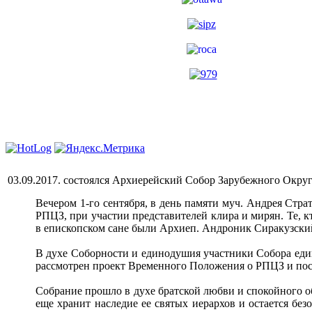
03.09.2017. состоялся Архиерейский Собор Зарубежного Окру
Вечером 1-го сентября, в день памяти муч. Андрея Стр
РПЦЗ, при участии представителей клира и мирян. Те, 
в епископском сане были Архиеп. Андроник Сиракузски
В духе Соборности и единодушия участники Собора един
рассмотрен проект Временного Положения о РПЦЗ и посл
Собрание прошло в духе братской любви и спокойного о
еще хранит наследие ее святых иерархов и остается б