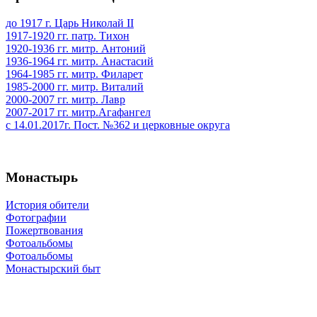
до 1917 г. Царь Николай II
1917-1920 гг. патр. Тихон
1920-1936 гг. митр. Антоний
1936-1964 гг. митр. Анастасий
1964-1985 гг. митр. Филарет
1985-2000 гг. митр. Виталий
2000-2007 гг. митр. Лавр
2007-2017 гг. митр.Агафангел
с 14.01.2017г. Пост. №362 и церковные округа
Монастырь
История обители
Фотографии
Пожертвования
Фотоальбомы
Фотоальбомы
Монастырский быт