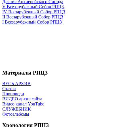
Деяния Архиерейского Синода
V Всезарубежный Собор РПЦЗ
IV Всезарубежный Собор РПЦЗ
II Всезарубежный Собор РПЦЗ
I Всезарубежный Собор РПЦЗ
Материалы РПЦЗ
ВЕСЬ АРХИВ
Статьи
Проповеди
ВИДЕО архив сайта
Видео канал YouTube
СЛУЖЕБНИК
Фотоальбомы
Хронология РПЦЗ