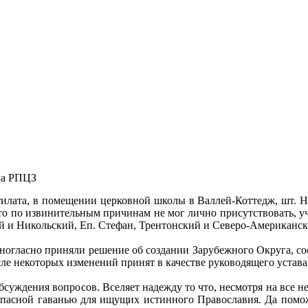
га РПЦЗ
атилата, в помещении церковной школы в Валлей-Коттедж, шт.
кто по извинительным причинам не мог лично присутствовать, у
й и Никольский, Еп. Стефан, Трентонский и Северо-Американск
огласно приняли решение об создании Зарубежного Округа, со
е некоторых изменений принят в качестве руководящего устава
бсуждения вопросов. Вселяет надежду то что, несмотря на все 
езопасной гаванью для ищущих истинного Православия. Да помо