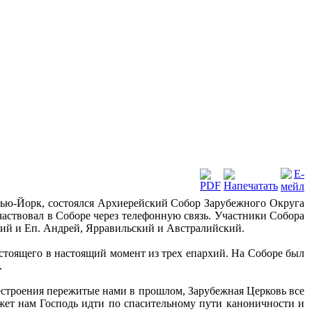
 Нью-Йорк, состоялся Архиерейский Собор Зарубежного Округа
частвовал в Соборе через телефонную связь. Участники Собора
ий и Еп. Андрей, Ярравильский и Австралийский.
стоящего в настоящий момент из трех епархий. На Соборе был
.
нестроения пережитые нами в прошлом, Зарубежная Церковь все
жет нам Господь идти по спасительному пути каноничности и