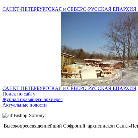
САНКТ-ПЕТЕРБУРГСКАЯ и СЕВЕРО-РУССКАЯ ЕПАРХИЯ
САНКТ-ПЕТЕРБУРГСКАЯ и СЕВЕРО-РУССКАЯ ЕПАРХИЯ
Поиск по сайту
Журнал правящего архиерея
Актуальные новости
Высокопреосвященнейший Софроний, архиепископ Санкт-Пете