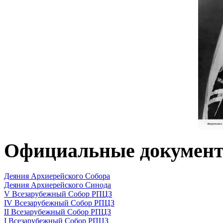
Официальные докумен
Деяния Архиерейского Собора
Деяния Архиерейского Синода
V Всезарубежный Собор РПЦЗ
IV Всезарубежный Собор РПЦЗ
II Всезарубежный Собор РПЦЗ
I Всезарубежный Собор РПЦЗ