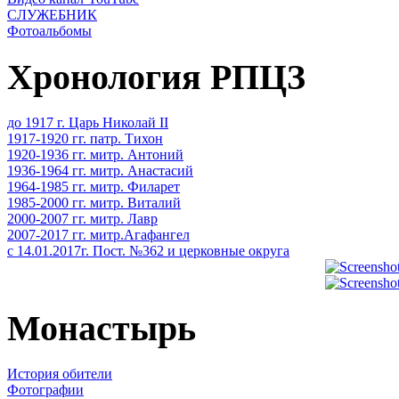
СЛУЖЕБНИК
Фотоальбомы
Хронология РПЦЗ
до 1917 г. Царь Николай II
1917-1920 гг. патр. Тихон
1920-1936 гг. митр. Антоний
1936-1964 гг. митр. Анастасий
1964-1985 гг. митр. Филарет
1985-2000 гг. митр. Виталий
2000-2007 гг. митр. Лавр
2007-2017 гг. митр.Агафангел
с 14.01.2017г. Пост. №362 и церковные округа
Монастырь
История обители
Фотографии