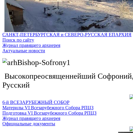
САНКТ-ПЕТЕРБУРГСКАЯ и СЕВЕРО-РУССКАЯ ЕПАРХИЯ
Поиск по сайту
Журнал правящего архиерея
Актуальные новости
Высокопреосвященнейший Софроний, 
Русский
6-й ВСЕЗАРУБЕЖНЫЙ СОБОР
Материлы VI Всезарубежного Собора РПЦЗ
Подготовка VI Всезарубежного Собора РПЦЗ
Журнал правящего архиерея
Официальные документы