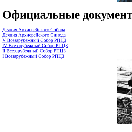
Официальные докумен
Деяния Архиерейского Собора
Деяния Архиерейского Синода
V Всезарубежный Собор РПЦЗ
IV Всезарубежный Собор РПЦЗ
II Всезарубежный Собор РПЦЗ
I Всезарубежный Собор РПЦЗ