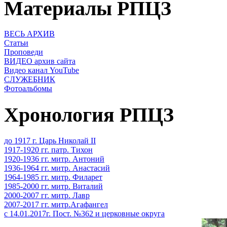
Материалы РПЦЗ
ВЕСЬ АРХИВ
Статьи
Проповеди
ВИДЕО архив сайта
Видео канал YouTube
СЛУЖЕБНИК
Фотоальбомы
Хронология РПЦЗ
до 1917 г. Царь Николай II
1917-1920 гг. патр. Тихон
1920-1936 гг. митр. Антоний
1936-1964 гг. митр. Анастасий
1964-1985 гг. митр. Филарет
1985-2000 гг. митр. Виталий
2000-2007 гг. митр. Лавр
2007-2017 гг. митр.Агафангел
с 14.01.2017г. Пост. №362 и церковные округа