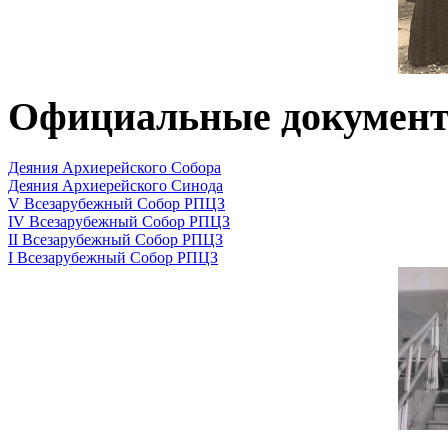
Официальные докумен
Деяния Архиерейского Собора
Деяния Архиерейского Синода
V Всезарубежный Собор РПЦЗ
IV Всезарубежный Собор РПЦЗ
II Всезарубежный Собор РПЦЗ
I Всезарубежный Собор РПЦЗ