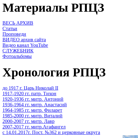
Материалы РПЦЗ
ВЕСЬ АРХИВ
Статьи
Проповеди
ВИДЕО архив сайта
Видео канал YouTube
СЛУЖЕБНИК
Фотоальбомы
Хронология РПЦЗ
до 1917 г. Царь Николай II
1917-1920 гг. патр. Тихон
1920-1936 гг. митр. Антоний
1936-1964 гг. митр. Анастасий
1964-1985 гг. митр. Филарет
1985-2000 гг. митр. Виталий
2000-2007 гг. митр. Лавр
2007-2017 гг. митр.Агафангел
с 14.01.2017г. Пост. №362 и церковные округа