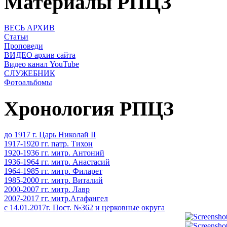
Материалы РПЦЗ
ВЕСЬ АРХИВ
Статьи
Проповеди
ВИДЕО архив сайта
Видео канал YouTube
СЛУЖЕБНИК
Фотоальбомы
Хронология РПЦЗ
до 1917 г. Царь Николай II
1917-1920 гг. патр. Тихон
1920-1936 гг. митр. Антоний
1936-1964 гг. митр. Анастасий
1964-1985 гг. митр. Филарет
1985-2000 гг. митр. Виталий
2000-2007 гг. митр. Лавр
2007-2017 гг. митр.Агафангел
с 14.01.2017г. Пост. №362 и церковные округа