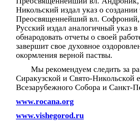
Преосвященнейший вл. Андроник, 
Никольский издал указ о создании
Преосвященнейший вл. Софроний, 
Русский издал аналогичный указ в
обнародовать отчеты о своей рабо
завершит свое духовное оздоровлен
окормления верной паствы.
Мы рекомендуем следить за р
Сиракузской и Свято-Никольской 
Всезарубежного Собора и Санкт-П
www
.
rocana
.
org
www
.
vishegorod
.
ru