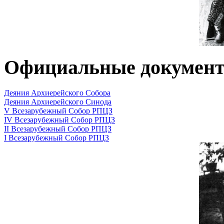
Официальные докумен
Деяния Архиерейского Собора
Деяния Архиерейского Синода
V Всезарубежный Собор РПЦЗ
IV Всезарубежный Собор РПЦЗ
II Всезарубежный Собор РПЦЗ
I Всезарубежный Собор РПЦЗ