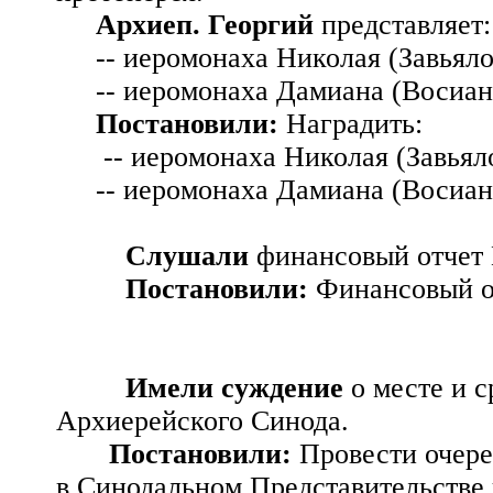
Архиеп. Георгий
представляет:
-- иеромонаха Николая (Завьял
-- иеромонаха Дамиана (Восиан
Постановили:
Наградить:
-- иеромонаха Николая (Завьял
-- иеромонаха Дамиана (Восиан
Слушали
финансовый отчет
Постановили:
Финансовый о
Имели суждение
о месте и 
Архиерейского Синода.
Постановили:
Провести очер
в Синодальном Представительстве в