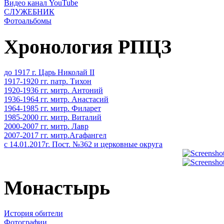
Видео канал YouTube
СЛУЖЕБНИК
Фотоальбомы
Хронология РПЦЗ
до 1917 г. Царь Николай II
1917-1920 гг. патр. Тихон
1920-1936 гг. митр. Антоний
1936-1964 гг. митр. Анастасий
1964-1985 гг. митр. Филарет
1985-2000 гг. митр. Виталий
2000-2007 гг. митр. Лавр
2007-2017 гг. митр.Агафангел
с 14.01.2017г. Пост. №362 и церковные округа
Монастырь
История обители
Фотографии