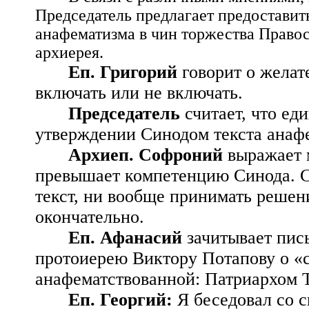
Председатель предлагает предоставит
анафематизма в чин торжества Право
архиерея.
Еп. Григорий
говорит о желат
включать или не включать.
Председатель
считает, что ед
утверждении Синодом текста анаф
Архиеп. Софроний
выражает 
превышает компетенцию Синода. Си
текст, ни вообще принимать решен
окончательно.
Еп. Афанасий
зачитывает пис
протоиерею Виктору Потапову о «
анафематствованной: Патриархом 
Еп. Георгий:
Я беседовал со 