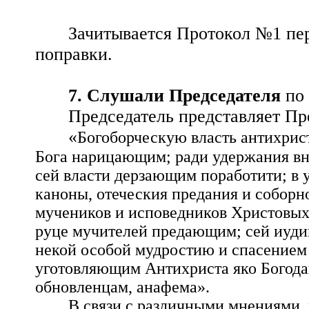
Зачитывается Протокол №1 пер
поправки.
7. Слушали Председателя
по
Председатель представляет П
«
Богоборческую власть антихрис
Бога нарицающим; ради удержания вн
сей власти дерзающим поработити; в 
каноны, отеческия предания и собор
мучеников и исповедников Христовых 
руце мучителей предающим; сей иуди
некой особой мудростию и спасением
уготовляющим Антихриста яко Богода
обновленцам, анафема».
В связи с различными мнениями,