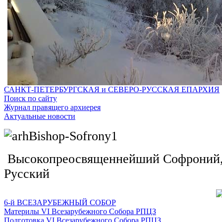
САНКТ-ПЕТЕРБУРГСКАЯ и СЕВЕРО-РУССКАЯ ЕПАРХИЯ
Поиск по сайту
Журнал правящего архиерея
Актуальные новости
Высокопреосвященнейший Софроний, 
Русский
6-й ВСЕЗАРУБЕЖНЫЙ СОБОР
Материлы VI Всезарубежного Собора РПЦЗ
Подготовка VI Всезарубежного Собора РПЦЗ