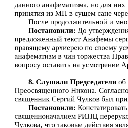
данного анафематизма, но для них
принятия из МП в сущем сане чер
После продолжительной и мно
Постановили:
До утверждени
предложенный текст Анафемы серги
правящему архиерею по своему ус
анафематизм в чин торжества Пра
вопросу оставить на усмотрение А
8. Слушали Председателя
об 
Преосвященного Никона. Согласно
священник Сергий Чулков был при
Постановили:
Констатировать
священноначалием РИПЦ переруко
Чулкова, что таковые действия я