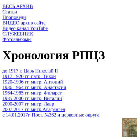
ВЕСЬ АРХИВ
Статьи
Проповеди
ВИДЕО архив сайта
Видео канал YouTube
СЛУЖЕБНИК
Фотоальбомы
Хронология РПЦЗ
до 1917 г. Царь Николай II
1917-1920 гг. патр. Тихон
1920-1936 гг. митр. Антоний
1936-1964 гг. митр. Анастасий
1964-1985 гг. митр. Филарет
1985-2000 гг. митр. Виталий
2000-2007 гг. митр. Лавр
2007-2017 гг. митр.Агафангел
с 14.01.2017г. Пост. №362 и церковные округа