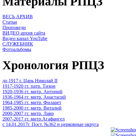
Материалы РПЦЗ
ВЕСЬ АРХИВ
Статьи
Проповеди
ВИДЕО архив сайта
Видео канал YouTube
СЛУЖЕБНИК
Фотоальбомы
Хронология РПЦЗ
до 1917 г. Царь Николай II
1917-1920 гг. патр. Тихон
1920-1936 гг. митр. Антоний
1936-1964 гг. митр. Анастасий
1964-1985 гг. митр. Филарет
1985-2000 гг. митр. Виталий
2000-2007 гг. митр. Лавр
2007-2017 гг. митр.Агафангел
с 14.01.2017г. Пост. №362 и церковные округа