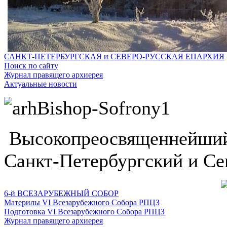
САНКТ-ПЕТЕРБУРГСКАЯ и СЕВЕРО-РУССКАЯ ЕПАРХИЯ
Поиск по сайту
Журнал правящего архиерея
Актуальные новости
Высокопреосвященнейший
Санкт-Петербургский и Се
6-й ВСЕЗАРУБЕЖНЫЙ СОБОР
Материлы VI Всезарубежного Собора РПЦЗ
Подготовка VI Всезарубежного Собора РПЦЗ
Журнал правящего архиерея