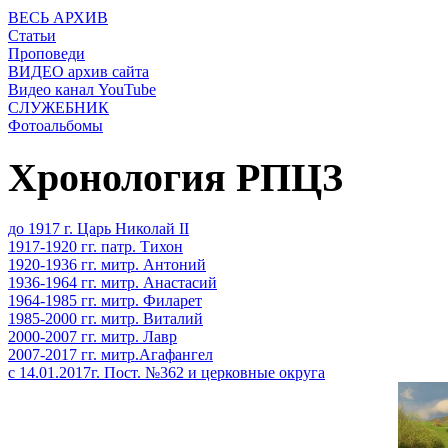
ВЕСЬ АРХИВ
Статьи
Проповеди
ВИДЕО архив сайта
Видео канал YouTube
СЛУЖЕБНИК
Фотоальбомы
Хронология РПЦЗ
до 1917 г. Царь Николай II
1917-1920 гг. патр. Тихон
1920-1936 гг. митр. Антоний
1936-1964 гг. митр. Анастасий
1964-1985 гг. митр. Филарет
1985-2000 гг. митр. Виталий
2000-2007 гг. митр. Лавр
2007-2017 гг. митр.Агафангел
с 14.01.2017г. Пост. №362 и церковные округа