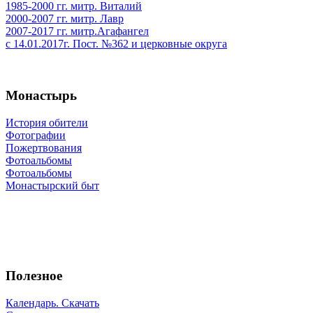
1985-2000 гг. митр. Виталий
2000-2007 гг. митр. Лавр
2007-2017 гг. митр.Агафангел
с 14.01.2017г. Пост. №362 и церковные округа
Монастырь
История обители
Фотографии
Пожертвования
Фотоальбомы
Фотоальбомы
Монастырский быт
Полезное
Календарь. Скачать