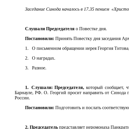
Заседание Синода началось в 17.35 пением «Христ
Слушали Председателя
о Повестке дня.
Постановили:
Принять Повестку дня заседания Ар
1.
О письменном обращен
ии ие
рея Георгия Титова
2.
О наградах.
3.
Разное.
1.
Слушали: Председателя,
который
сообщает, 
Барнауле, РФ. О. Георгий просит направить от Синода
России.
Постановили:
Подготовить и послать соответству
2.
Председатель
представляет иеромонаха
Панкрат