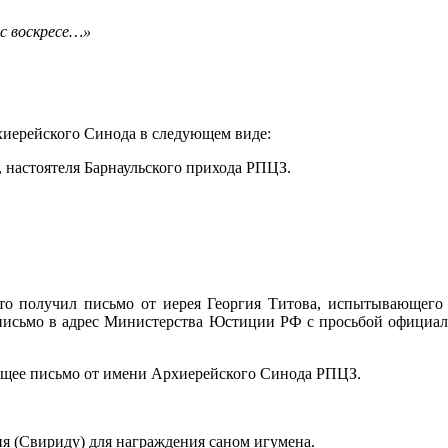
ос
воскресе
…»
хиерейского Синода в следующем виде:
, настоятеля
Барнаульского
прихода РПЦЗ.
что получил письмо от иерея Георгия Титова, испытывающего
 письмо в адрес Министерства Юстиции РФ с просьбой официа
ющее письмо от имени Архиерейского Синода РПЦЗ.
ия
(
Свириду
) для награждения саном игумена.