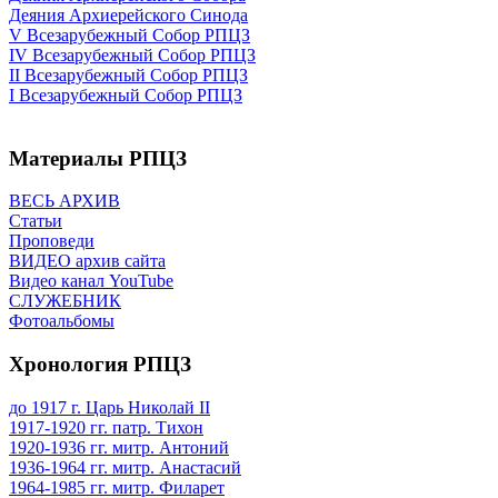
Деяния Архиерейского Синода
V Всезарубежный Собор РПЦЗ
IV Всезарубежный Собор РПЦЗ
II Всезарубежный Собор РПЦЗ
I Всезарубежный Собор РПЦЗ
Материалы РПЦЗ
ВЕСЬ АРХИВ
Статьи
Проповеди
ВИДЕО архив сайта
Видео канал YouTube
СЛУЖЕБНИК
Фотоальбомы
Хронология РПЦЗ
до 1917 г. Царь Николай II
1917-1920 гг. патр. Тихон
1920-1936 гг. митр. Антоний
1936-1964 гг. митр. Анастасий
1964-1985 гг. митр. Филарет