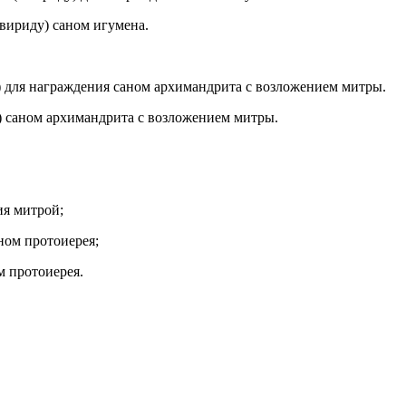
вириду
) саном игумена.
) для награждения саном архимандрита с возложением митры.
) саном архимандрита с возложением митры.
я митрой;
ном протоиерея;
м протоиерея.