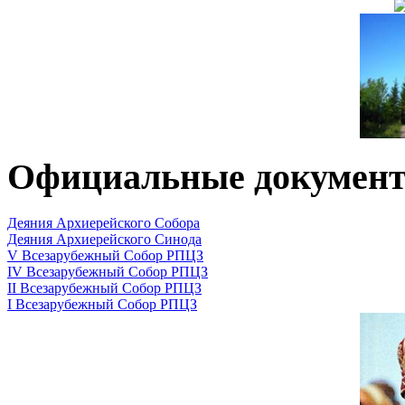
Официальные докумен
Деяния Архиерейского Собора
Деяния Архиерейского Синода
V Всезарубежный Собор РПЦЗ
IV Всезарубежный Собор РПЦЗ
II Всезарубежный Собор РПЦЗ
I Всезарубежный Собор РПЦЗ