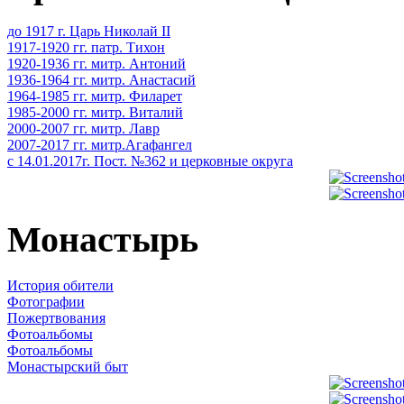
до 1917 г. Царь Николай II
1917-1920 гг. патр. Тихон
1920-1936 гг. митр. Антоний
1936-1964 гг. митр. Анастасий
1964-1985 гг. митр. Филарет
1985-2000 гг. митр. Виталий
2000-2007 гг. митр. Лавр
2007-2017 гг. митр.Агафангел
с 14.01.2017г. Пост. №362 и церковные округа
Монастырь
История обители
Фотографии
Пожертвования
Фотоальбомы
Фотоальбомы
Монастырский быт