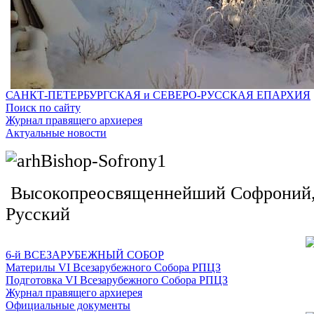
САНКТ-ПЕТЕРБУРГСКАЯ и СЕВЕРО-РУССКАЯ ЕПАРХИЯ
Поиск по сайту
Журнал правящего архиерея
Актуальные новости
Высокопреосвященнейший Софроний, 
Русский
6-й ВСЕЗАРУБЕЖНЫЙ СОБОР
Материлы VI Всезарубежного Собора РПЦЗ
Подготовка VI Всезарубежного Собора РПЦЗ
Журнал правящего архиерея
Официальные документы