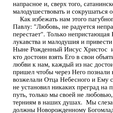
напрасное и, сверх того, сатанинс
малодушествовать и сокрушаться о
Как избежать нам этого пагубно
Павлу: "Любовь, не радуется непра
перестает". Только непристающая 
лукавства и малодушия и привести
Ныне Рожденный Иисус Христос из 
кто достоин взять Его в свои объя
любви к нам, каждый из нас достои
пришел чтобы через Него познали
возжелали Отца Небесного и Ему 
не установил никаких преград на 
путь, только мы своей не любовью,
терниям в наших душах. Мы слезам
должны Новорожденному Богомлад