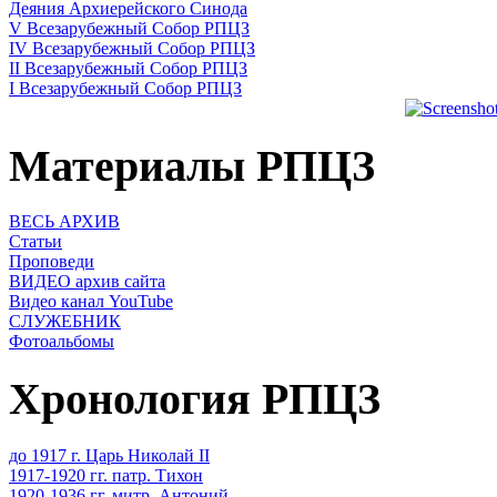
Деяния Архиерейского Синода
V Всезарубежный Собор РПЦЗ
IV Всезарубежный Собор РПЦЗ
II Всезарубежный Собор РПЦЗ
I Всезарубежный Собор РПЦЗ
Материалы РПЦЗ
ВЕСЬ АРХИВ
Статьи
Проповеди
ВИДЕО архив сайта
Видео канал YouTube
СЛУЖЕБНИК
Фотоальбомы
Хронология РПЦЗ
до 1917 г. Царь Николай II
1917-1920 гг. патр. Тихон
1920-1936 гг. митр. Антоний