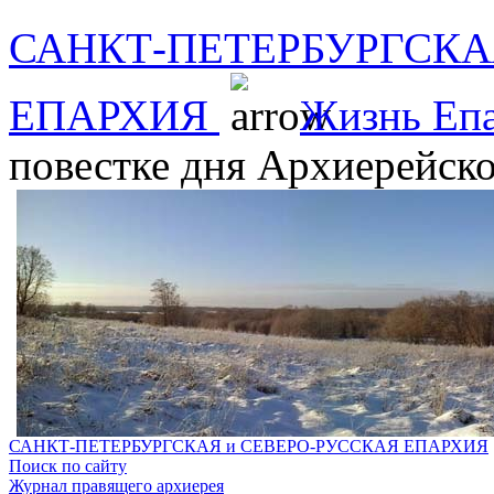
САНКТ-ПЕТЕРБУРГСКА
ЕПАРХИЯ
Жизнь Еп
повестке дня Архиерейско
САНКТ-ПЕТЕРБУРГСКАЯ и СЕВЕРО-РУССКАЯ ЕПАРХИЯ
Поиск по сайту
Журнал правящего архиерея