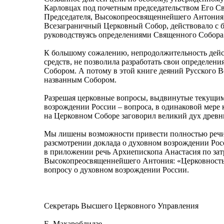
Карловцах под почетным председательством Его Св
Председателя, Высокопреосвященнейшего Антония,
Всезаграничный Церковный Собор, действовало с 
руководствуясь определениями Священного Собора 
К большому сожалению, непродолжительность дейс
средств, не позволила разработать свои определен
Собором. А потому в этой книге деяний Русского 
названным Собором.
Разрешая церковные вопросы, выдвинутые текущим
возрождении России – вопроса, в одинаковой мере к
на Церковном Соборе заговорил великий дух древн
Мы лишены возможности привести полностью речи
разсмотрении доклада о духовном возрождении Рос
в приложении речь Архиепископа Анастасия по зат
Высокопреосвященнейшего Антония: «Церковность 
вопросу о духовном возрождении России.
Секретарь Высшего Церковного Управления
Е. Махароблидзе