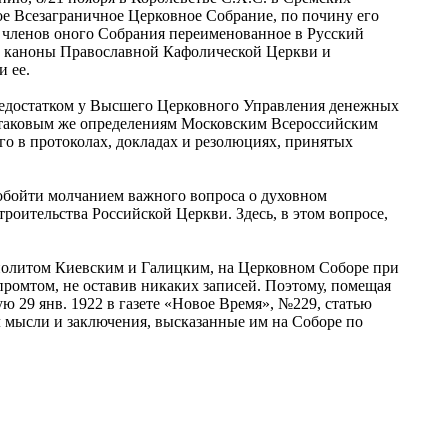
е Всезаграничное Церковное Собрание, по почину его
членов оного Собрания переименованное в Русский
ые каноны Православной Кафолической Церкви и
 ее.
недостатком у Высшего Церковного Управления денежных
на таковым же определениям Московским Всероссийским
о в протоколах, докладах и резолюциях, принятых
обойти молчанием важного вопроса о духовном
троительства Российской Церкви. Здесь, в этом вопросе,
литом Киевским и Галицким, на Церковном Соборе при
ромтом, не оставив никаких записей. Поэтому, помещая
 29 янв. 1922 в газете «Новое Время», №229, статью
 мысли и заключения, высказанные им на Соборе по