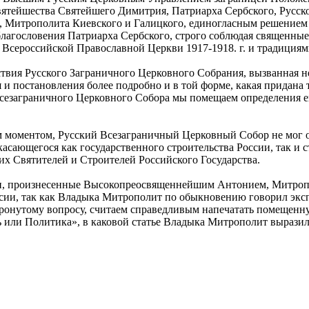
ятейшества Святейшего Димитрия, Патриарха Сербского, Русско
 Митрополита Киевского и Галицкого, единогласным решением 
благословения Патриарха Сербского, строго соблюдая священн
Всероссийской Православной Церкви 1917-1918. г. и традициями
твия Русского Заграничного Церковного Собрания, вызванная 
ия и постановления более подробно и в той форме, какая прида
Всезаграничного Церковного Собора мы помещаем определения ег
 моментом, Русский Всезаграничный Церковный Собор не мог 
асающегося как государственного строительства России, так и с
их Святителей и Строителей Российского Государства.
, произнесенные Высокопреосвященнейшим Антонием, Митропо
сии, так как Владыка Митрополит по обыкновению говорил эксп
ронутому вопросу, считаем справедливым напечатать помещенную
или Политика», в каковой статье Владыка Митрополит выразил