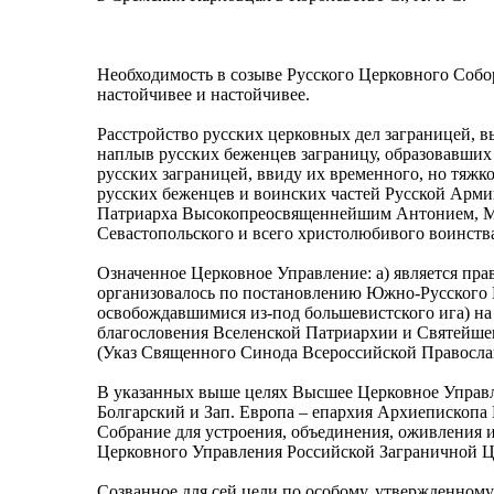
Необходимость в созыве Русского Церковного Собо
настойчивее и настойчивее.
Расстройство русских церковных дел заграницей, 
наплыв русских беженцев заграницу, образовавших 
русских заграницей, ввиду их временного, но тяж
русских беженцев и воинских частей Русской Арми
Патриарха Высокопреосвященнейшим Антонием, Ми
Севастопольского и всего христолюбивого воинств
Означенное Церковное Управление: а) является п
организовалось по постановлению Южно-Русского Це
освобождавшимися из-под большевистского ига) на 
благословения Вселенской Патриархии и Святейше
(Указ Священного Синода Всероссийской Православн
В указанных выше целях Высшее Церковное Управле
Болгарский и Зап. Европа – епархия Архиепископа 
Собрание для устроения, объединения, оживления 
Церковного Управления Российской Заграничной Ц
Созванное для сей цели по особому, утвержденно