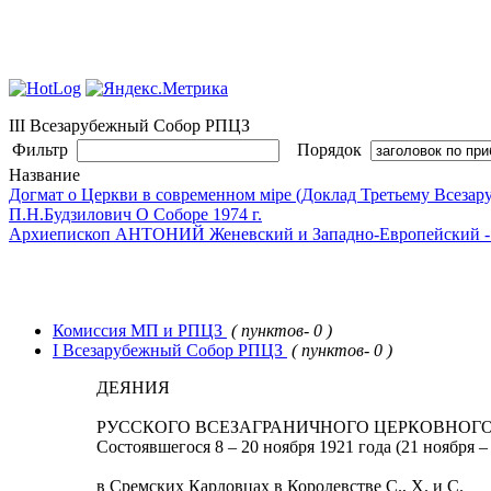
III Всезарубежный Собор РПЦЗ
Фильтр
Порядок
Название
Догмат о Церкви в современном мiре (Доклад Третьему Всеза
П.Н.Будзилович О Соборе 1974 г.
Архиепископ АНТОНИЙ Женевский и Западно-Европейский -
Комиссия МП и РПЦЗ
( пунктов- 0 )
I Всезарубежный Собор РПЦЗ
( пунктов- 0 )
ДЕЯНИЯ
РУССКОГО ВСЕЗАГРАНИЧНОГО ЦЕРКОВНОГО
Состоявшегося 8 – 20 ноября 1921 года (21 ноября –
в Сремских Карловцах в Королевстве С., Х. и С.