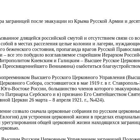
ра заграницей после эвакуации из Крыма Русской Армии и десят
вызванное длящейся российской смутой и отсутствием связи со 
собой в местах расселения целые колонии и лагеряи, нуждающи
кого беженского состояния, пропаганда врагов Русской Правосл
и – все это побудило возглавляемое старейшим Иерархом Росси
трополитом Киевским и Галицким – Высшее Русское Церковное
а Преосвященнейшего Вениамина) озаботиться благоустройством
равопреемником Высшего Русского Церковного Управления (Высш
рковного Собора, состоявшегося в мае 1919 г. в г. Ставрополь
Юго-Востоке России, большинство членов которого эвакуировало
го Патриарха Сербского и в) признано Его Святейшеством Свя
ой Церкви 26 марта – 8 апреля 1921. г., №424).
ние созвало сначала церковные собрания по русским церковны
Евлогия) для устроения церковной жизни в пределах епархиальн
и урегулирования общей церковной жизни находящихся заграни
ерковью.
му Высшим Русским Церковным Управлением заграницей Положени