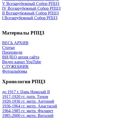
V Всезарубежный Собор РПЦЗ
IV Всезарубежный Собор РПЦЗ
II Всезарубежный Собор РПЦЗ
I Всезарубежный Собор РПЦЗ
Материалы РПЦЗ
ВЕСЬ АРХИВ
Статьи
Проповеди
ВИДЕО архив сайта
Видео канал YouTube
СЛУЖЕБНИК
Фотоальбомы
Хронология РПЦЗ
до 1917 г. Царь Николай II
1917-1920 гг. патр. Тихон
1920-1936 гг. митр. Антоний
1936-1964 гг. митр. Анастасий
1964-1985 гг. митр. Филарет
1985-2000 гг. митр. Виталий