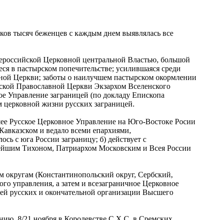
ков тысяч беженцев с каждым днем выявлялась все
всероссийской Церковной центральной Властью, большой
еся в пастырском попечительстве; усилившаяся среди
авной Церкви; заботы о наилучшем пастырском окормлении
йской Православной Церкви Экзархом Вселенского
 Управление заграницей (по докладу Епископа
 церковной жизни русских заграницей.
ее Русское Церковное Управление на Юго-Востоке Росии
-Кавказском и ведало всеми епархиями,
сь с юга России заграницу; б) действует с
тейшим Тихоном, Патриархом Московским и Всея России
м округам (Константинопольский округ, Сербский,
ого управления, а затем и всезаграничное Церковное
цей русских и окончательной организации Высшего
ю, 8/21 ноября в Королевстве С.Х.С. в Сремских