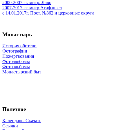
2000-2007 гг. митр. Лавр
2007-2017 гг. митр.Агафангел
с 14.01.2017г. Пост. №362 и церковные округа
Монастырь
История обители
Фотографии
Пожертвования
Фотоальбомы
Фотоальбомы
Монастырский быт
Полезное
Календарь. Скачать
Ссылки