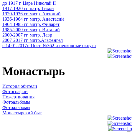
до 1917 г. Царь Николай II
1917-1920 гг. патр. Тихон
1920-1936 гг. митр. Антоний
1936-1964 гг. митр. Анастасий
1964-1985 гг. митр. Филарет
1985-2000 гг. митр. Виталий
2000-2007 гг. митр. Лавр
2007-2017 гг. митр.Агафангел
с 14.01.2017г. Пост. №362 и церковные округа
Монастырь
История обители
Фотографии
Пожертвования
Фотоальбомы
Фотоальбомы
Монастырский быт