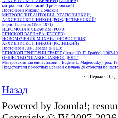
АРХИЕПИСКОП АВЕРКИЙ (ТАУШЕВ)
митрополит Анастасий (Грибановский)
Протоиерей Михаил Польской
МИТРОПОЛИТ АНТОНИЙ (ХРАПОВИЦКИЙ)
АРХИЕПИСКОП НИКОН (РОЖДЕСТВЕНСКИЙ)
Борис Талантов (1903-1971)
ИЕРОМОНАХ СЕРАФИМ (РОУЗ)
ЕПИСКОП ВАРНАВА (БЕЛЯЕВ)
НОВОМУЧЕНИК МИХАИЛ (НОВОСЕЛОВ)
АРХИЕПИСКОП НИКОН (РКЛИЦКИЙ)
Протоиерей Лев Лебедев (РПЦЗ)
ЕПИСКОП ГРИГОРИЙ ГРАББЕ ( (граф Ю. П. Граббе) (1902-19
ОБЩЕСТВО “ПРАВОСЛАВНОЕ ДЕЛО”
Магеровский Евгений Львович (Eugene L. Magerovsky) (род. 19
Предстоятели поместных церквей с начала 20 столетия по наст
<< Первая
< Пред
Назад
Powered by Joomla!; resou
Copyright © IV-2007-2026