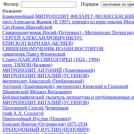
Фильтр
Порядок
Название
Блаженнейший МИТРОПОЛИТ ФИЛАРЕТ (ВОЗНЕСЕНСКИ
прот.Александр Жарков (В 1997г перешёл из юрисдикции Моск
Свт.Иоанн Шанхайский
Священномученик Иосиф (Петровых) - Митрополит Петроград
СЕРГЕЙ АЛЕКСАНДРОВИЧ НИЛУС
ЕПИСКОП ВАРНАВА (БЕЛЯЕВ)
СВЯЩЕННОМУЧЕНИК ИОАНН ВОСТОРГОВ
священник Павел Флоренский
Старец ПАИСИЙ СВЯТОГОРЕЦ (1924 - 1994)
патр. ТИХОН (Белавин)
МИТРОПОЛИТ АНТОНИЙ (Храповицкий)
МИТРОПОЛИТ ВИТАЛИЙ (УСТИНОВ)
митрополит Анастасий (Грибановский)
Антоний (Храповицкий), митрополит Киевский и Галицкий
Шкаровский Михаил Витальевич
Библиографический указатель литературы и опубликованных и
МИТРОПОЛИТ ВИТАЛИЙ (УСТИНОВ)
Протоиерей Сергий Четвериков
граф А.А. Соллогуб
Преподобный Иустин (Попович)
Епископ Виктор (Островидов) 1875-1934
ПРЕПОДОБНЫЙ ИУСТИН (ПОПОВИЧ)