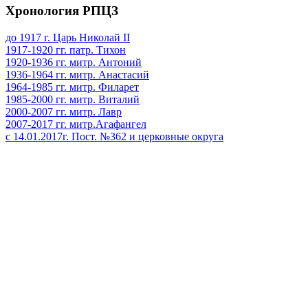
Хронология РПЦЗ
до 1917 г. Царь Николай II
1917-1920 гг. патр. Тихон
1920-1936 гг. митр. Антоний
1936-1964 гг. митр. Анастасий
1964-1985 гг. митр. Филарет
1985-2000 гг. митр. Виталий
2000-2007 гг. митр. Лавр
2007-2017 гг. митр.Агафангел
с 14.01.2017г. Пост. №362 и церковные округа