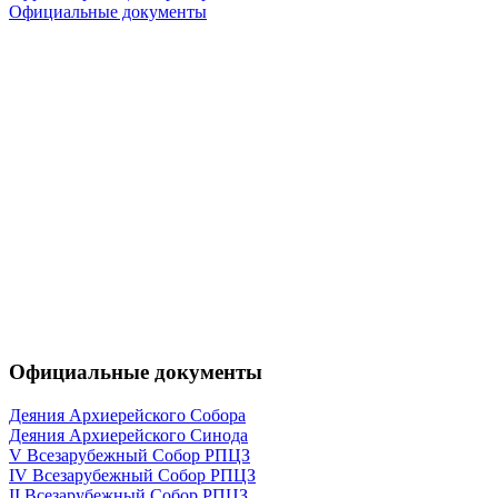
Официальные документы
Официальные документы
Деяния Архиерейского Собора
Деяния Архиерейского Синода
V Всезарубежный Собор РПЦЗ
IV Всезарубежный Собор РПЦЗ
II Всезарубежный Собор РПЦЗ