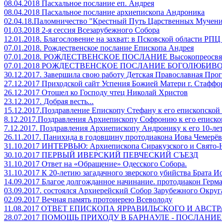
08.04.2018 Пасхальное послание еп. Андрея
08.04.2018 Пасхальное послание архиепископа Андроника
02.04.18.Паломничество "Крестный Путь Царственных Мучен
01.03.2018 2-я сессия Всезарубежного Собора
12.01.2018. Благословение на захват: в Псковской области РПЦ
07.01.2018. Рождественское послание Епископа Андрея
07.01.2018. РОЖДЕСТВЕНСКОЕ ПОСЛАНИЕ Высокопреосвя
07.01.2018 РОЖДЕСТВЕНСКОЕ ПОСЛАНИЕ БОГОЛЮБИВ
30.12.2017. Завершила свою работу Детская Православная Про
27.12.2017 Приходской сайт Успения Божией Матери г. Стафф
26.12.2017 Отошел ко Господу чтец Николай Христов
23.12.2017. Добрая весть...
15.12.2017.Поздравление Епископу Стефану к его епископско
8.12.2017.Поздравления Архиепископу Софронию к его еписк
7.12.2017. Поздравления Архиепископу Андронику к его 10-
26.11.2017. Панихида в годовщину протодиакона Иова Чемерёв
31.10.2017 ИНТЕРВЬЮ: Архиепископа Сиракузского и Свят
30.10.2017 ПЕРВЫЙ ИВЕРСКИЙ ПЕВЧЕСКИЙ СЪЕЗД
31.10.2017 Ответ на «Обращение» Одесского Собора.
31.10.2017 К 20-летию загадачного зверского убийства Брата И
14.09.2017 Благое долгожданное начинание. протодиакон Герм
03.09.2017. состоялся Архиерейский Собор Зарубежного Окру
02.09.2017 Вечная память протоиерею Всеволоду
11.08.2017 ОТВЕТ ЕПИСКОПА ЯРРАВИЛЬСКОГО И АВ
28.07.2017 ПОМОЩЬ ПРИХОДУ В БАРНАУЛЕ - ПОСЛАН