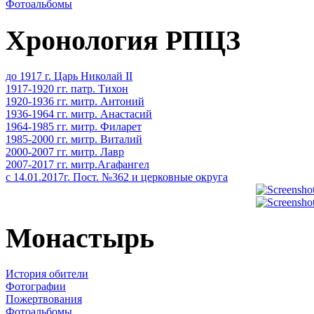
Фотоальбомы
Хронология РПЦЗ
до 1917 г. Царь Николай II
1917-1920 гг. патр. Тихон
1920-1936 гг. митр. Антоний
1936-1964 гг. митр. Анастасий
1964-1985 гг. митр. Филарет
1985-2000 гг. митр. Виталий
2000-2007 гг. митр. Лавр
2007-2017 гг. митр.Агафангел
с 14.01.2017г. Пост. №362 и церковные округа
Монастырь
История обители
Фотографии
Пожертвования
Фотоальбомы