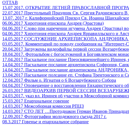
ОТТАВ
15.07 2017. ОТКРЫТИЕ ЛЕТНЕЙ ПРАВОСЛАВНОЙ ПРОГ
22.07.2017 Престольный Праздник Св. Сергия Радонежского 
13.07. 2017 г. Калифорнийский Приход Св. Иоанна Шанхайск
06.06.2017 Хиротония епископа Андрея (Эрастова)
04.06.2017 Слово при наречении игумена Андрея (Эрастова) в
04.06.2017 Хиротония епископа Андрея Ярравилльского и Авс
14.05.2017 СОСЛУЖЕНИЕ АРХИЕПИСКОПА АНДРОНИК
03.05.2017. Комментарий по поводу сообщения на "Интернет-
20.04.2017 Загружены видеофайлы первой сессии Всезарубежн
18.04.2017. Фотоальбом с богослужений в Богоявленском мона
17.04.2017 Пасхальное послание Преосвященнейшего Иринея, 
14.04.2017 Пасхальное послание архиепископа Софрония, Санк
14.04.2017. Пасхальное послание архиепископа АНДРОНИКА, 
13.04.2017 Пасхальное полсание еп. Стефана Трентонского и 
12.04.2017 Фильм о. Игнатия о 6 Всезарубежного Собора
04.04.2017 Оповещение о восстановлении Евхаристического о
26.03.2017 ВИДЕОАРХИВ ПЕРВОЙ СЕССИИ ВСЕЗАРУБЕ
24.03.2017. указ вл. Иринея об участии в Межсоборной коммис
15.03.2017 Епархиальное говение
14.03.2017 Межсоборная комиссия РПЦЗ
14.03.2017 СТО ЛЕТ …Протодиакон Герман Иванов-Тринадца
12.09.2017 Фоторграфии молодежного съезда 2017 г.
08.3.2017 Говенье и епархиальное собрание