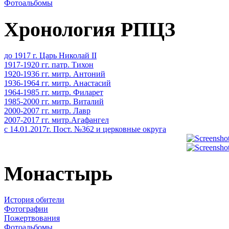
Фотоальбомы
Хронология РПЦЗ
до 1917 г. Царь Николай II
1917-1920 гг. патр. Тихон
1920-1936 гг. митр. Антоний
1936-1964 гг. митр. Анастасий
1964-1985 гг. митр. Филарет
1985-2000 гг. митр. Виталий
2000-2007 гг. митр. Лавр
2007-2017 гг. митр.Агафангел
с 14.01.2017г. Пост. №362 и церковные округа
Монастырь
История обители
Фотографии
Пожертвования
Фотоальбомы