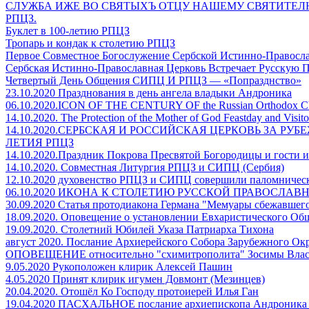
СЛУЖБА ИЖЕ ВО СВЯТЫХЪ ОТЦУ НАШЕМУ СВЯТИТЕЛЮ
РПЦЗ.
Буклет в 100-летию РПЦЗ
Тропарь и кондак к столетию РПЦЗ
Первое Совместное Богослужение Сербской Истинно-Правосл
Сербская Истинно-Православная Церковь Встречает Русскую 
Четвертый День Общения СИПЦ И РПЦЗ — «Попразднство»
23.10.2020 Празднования в день ангела владыки Андроника
06.10.2020.ICON OF THE CENTURY OF the Russian Orthodox C
14.10.2020. The Protection of the Mother of God Feastday and Visit
14.10.2020.СЕРБСКАЯ И РОССИЙСКАЯ ЦЕРКОВЬ ЗА РУБ
ЛЕТИЯ РПЦЗ
14.10.2020.Праздник Покрова Пресвятой Богородицы и гости 
14.10.2020. Совместная Литургия РПЦЗ и СИПЦ (Сербия)
12.10.2020 духовенство РПЦЗ и СИПЦ совершили паломническ
06.10.2020 ИКОНА К СТОЛЕТИЮ РУССКОЙ ПРАВОСЛАВ
30.09.2020 Статья протодиакона Германа "Мемуары сбежавшего
18.09.2020. Оповещение о установлении Евхаристического 
19.09.2020. Столетний Юбилей Указа Патриарха Тихона
август 2020. Послание Архиерейского Собора Зарубежного О
ОПОВЕЩЕНИЕ относительно "схимитрополита" Зосимы Влас
9.05.2020 Рукоположен клирик Алексей Пашин
4.05.2020 Принят клирик игумен Довмонт (Мезинцев)
20.04.2020. Отошёл Ко Господу протоиерей Илья Ган
19.04.2020 ПАСХАЛЬНОЕ послание архиепископа Андроника