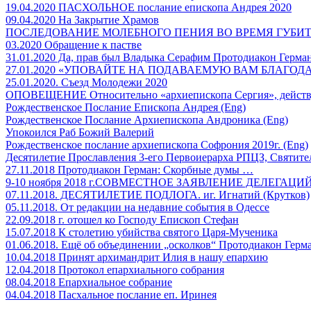
19.04.2020 ПАСХОЛЬНОЕ послание епископа Андрея 2020
09.04.2020 На Закрытие Храмов
ПОСЛЕДОВАНИЕ МОЛЕБНОГО ПЕНИЯ ВО ВРЕМЯ ГУБИ
03.2020 Обращение к пастве
31.01.2020 Да, прав был Владыка Серафим Протодиакон Герм
27.01.2020 «УПОВАЙТЕ НА ПОДАВАЕМУЮ ВАМ БЛАГОД
25.01.2020. Съезд Молодежи 2020
ОПОВЕЩЕНИЕ Относительно «архиепископа Сергия», действу
Рождественское Послание Епископа Андрея (Eng)
Рождественское Послание Архиепископа Андроника (Eng)
Упокоился Раб Божий Валерий
Рождественское послание архиепископа Софрония 2019г. (Eng)
Десятилетие Прославления 3-его Первоиерарха РПЦЗ, Святител
27.11.2018 Протодиакон Герман: Скорбные думы …
9-10 ноября 2018 г.СОВМЕСТНОЕ ЗАЯВЛЕНИЕ ДЕЛЕГАЦИ
07.11.2018. ДЕСЯТИЛЕТИЕ ПОДЛОГА. иг. Игнатий (Крутков)
05.11.2018. От редакции на недавние события в Одессе
22.09.2018 г. отошел ко Господу Епископ Стефан
15.07.2018 К столетию убийства святого Царя-Мученика
01.06.2018. Ещё об объединении „осколков“ Протодиакон Гер
10.04.2018 Принят архимандрит Илия в нашу епархию
12.04.2018 Протокол епархиального собрания
08.04.2018 Епархиальное собрание
04.04.2018 Пасхальное послание еп. Иринея