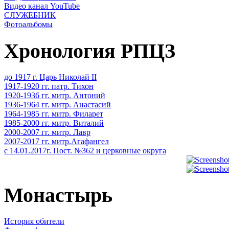
Видео канал YouTube
СЛУЖЕБНИК
Фотоальбомы
Хронология РПЦЗ
до 1917 г. Царь Николай II
1917-1920 гг. патр. Тихон
1920-1936 гг. митр. Антоний
1936-1964 гг. митр. Анастасий
1964-1985 гг. митр. Филарет
1985-2000 гг. митр. Виталий
2000-2007 гг. митр. Лавр
2007-2017 гг. митр.Агафангел
с 14.01.2017г. Пост. №362 и церковные округа
Монастырь
История обители