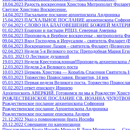
18.04.2023 Радость воскресения Христова Митрополит Филарет
Светлое Христово Воскресение.
14.04.2023 Пасхальное послание архиепископа Андроника
15.04.2023 ПАСХАЛЬНОЕ ПОСЛАНИЕ архиепископа Софрон
07.04.2023 СЛОВО НА БЛАГОВЕЩЕНИЕ БОЖИЕЙ МАТЕР
01.02.2023 Епархии и пастыри РПЦЗ. Северная Америка
09.04.2023 Проповедь в Вербное воскресенье - митрополита Фил
09.04.2023 Вход Господень в Иерусалим – святитель Филарет (
08.04.2023 Воскрешение Лазаря – святитель Филарет (Вознесен
02.04.2023 Неделя 5-я Великого поста: Преподобная Мария Еги
26.03. 2023 О Лествице духовной
19.03.2023 Неделя Крестопоклонная!Проповедь архиепископа 
12.03.2023 Неделя 2-я Великого поста
10.03.2023 Церковь Христова — Корабль Спасения Святитель 
06.03.2023 Торжество Православия. Византия, 14 век
05.03.2023 Первая неделя Великого поста. Торжество Правосла
01.02.2023 ответ епископу Иринею
Архiепископъ АВЕРКИЙ. Готовимся ли мы к Рождеству Христ
РОЖДЕСТВЕНСКОЕ ПОСЛАНИЕ СВ. ИОАННА ЧУДОТВОРЦ
Рождественское послание архиепископа Софрония
Рождественское послание Архиепископа Андроника
Рождественское послание епископа Андрея
21.12.2022 Указ о поминовении брата Иосифа
20.12.2022 Совещание по канонизации
Прославление Брата Иосифа Муньоз В Лике Мучеников — Ста