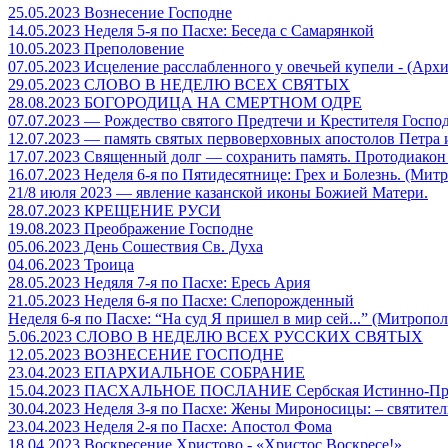
25.05.2023 Вознесение Господне
14.05.2023 Неделя 5-я по Пасхе: Беседа с Самарянкой
10.05.2023 Преполовение
07.05.2023 Исцеление расслабленного у овечьей купели - (Арх
29.05.2023 СЛОВО В НЕДЕЛЮ ВСЕХ СВЯТЫХ
28.08.2023 БОГОРОДИЦА НА СМЕРТНОМ ОДРЕ
07.07.2023 — Рождество святого Предтечи и Крестителя Госпо
12.07.2023 — память святых первоверховных апостолов Петра 
17.07.2023 Священный долг — сохранить память. Протодиако
16.07.2023 Неделя 6-я по Пятидесятнице: Грех и Болезнь. (Мит
21/8 июля 2023 — явление казанской иконы Божией Матери.
28.07.2023 КРЕЩЕНИЕ РУСИ
19.08.2023 Преображение Господне
05.06.2023 День Сошествия Св. Духа
04.06.2023 Троица
28.05.2023 Недяля 7-я по Пасхе: Ересь Ария
21.05.2023 Неделя 6-я по Пасхе: Слепорожденный
Неделя 6-я по Пасхе: “На суд Я пришел в мир сей...” (Митропо
5.06.2023 СЛОВО В НЕДЕЛЮ ВСЕХ РУССКИХ СВЯТЫХ
12.05.2023 ВОЗНЕСЕНИЕ ГОСПОДНЕ
23.04.2023 ЕПАРХИАЛЬНОЕ СОБРАНИЕ
15.04.2023 ПАСХАЛЬНОЕ ПОСЛАНИЕ Сербская Истинно-Пра
30.04.2023 Неделя 3-я по Пасхе: Жены Мироносицы: – святител
23.04.2023 Неделя 2-я по Пасхе: Апостол Фома
18.04.2023 Воскресение Христово - «Христос Воскресе!»