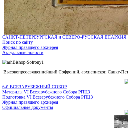
САНКТ-ПЕТЕРБУРГСКАЯ и СЕВЕРО-РУССКАЯ ЕПАРХИЯ
Поиск по сайту
Журнал правящего архиерея
Актуальные новости
Высокопреосвященнейший Софроний, архиепископ Санкт-Пете
6-й ВСЕЗАРУБЕЖНЫЙ СОБОР
Материлы VI Всезарубежного Собора РПЦЗ
Подготовка VI Всезарубежного Собора РПЦЗ
Журнал правящего архиерея
Официальные документы