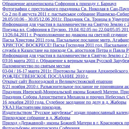
Обращение архиепископа Софрония к приходу г. Барнаул
Фотографии с престольного праздника Св. Николая в Сан-Паул
Со 2 по 8 августа 2011 г. пастырськое собрание Ишимско-Сиб
28.05/10.06 - 30.05/12.06 2011г. Праздник Св. Троицы в Удмурт
Информация для участия в паломничестве на Святую Землю с 2
Поездка вл. Софрония в Грузию. 19.04 /02.05 по 22.04/05.05 201
13/26.04.2011 г. Рукоположение во диакона на светлой седмице
Пасха Христова 2011 года. Пасхальное послание митр. Агафан
ХРИСТОС ВОСКРЕСЕ! Пасха Господня 2011 год. Пасхальное п
служба в Казахстане на приходе Св. апостолов Петра и Павла
Информация для участия в паломничестве в Святую Землю с 2 п
03\16 марта 2011 г. Обращение к верным чадам Русской Заруб
Паломничество по святым местам
03-04 / 16-17 марта 2011г. Протоколы Заседания Архиерейског
РОЖДЕСТВЕНСКОЕ ПОСЛАНИЕ 2010 г.
Открыт сайт Вологодской и Великоустюжской епархии
8/21 ноября 2010 г. Разъяснительное послание не принявшим а
Праздник Иверской-Монреальской иконы Божией Матери. При
Праздник Собора Архистратига Михаила и прочих Небесных С
16 декабря 2010 года. Судебное заседание по делу в д. Жаборы
УКАЗ Настоятелям приходов.
Издательством "Русское зарубежье" издан православный кален
Приходское собрание в д. Жаборы
Приход «Державной» иконы Божией Матери в г. Красноярск п
Фотоальбомы архиепископа Софрония