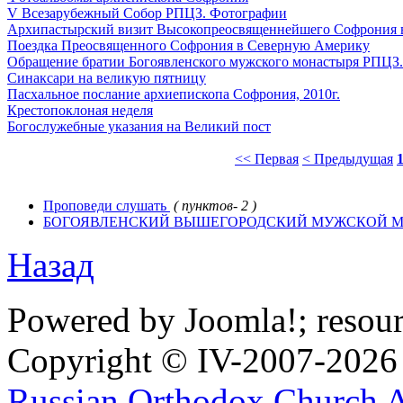
V Всезарубежный Собор РПЦЗ. Фотографии
Архипастырский визит Высокопреосвященнейшего Софрония в 
Поездка Преосвященного Софрония в Северную Америку
Обращение братии Богоявленского мужского монастыря РПЦЗ.
Синаксари на великую пятницу
Пасхальное послание архиепископа Софрония, 2010г.
Крестопоклоная неделя
Богослужебные указания на Великий пост
<< Первая
< Предыдущая
Проповеди слушать
( пунктов- 2 )
БOГОЯВЛЕНСКИЙ ВЫШЕГОРОДСКИЙ МУЖСКОЙ М
Назад
Powered by Joomla!; resou
Copyright © IV-2007-2026
Russian Orthodox Church 