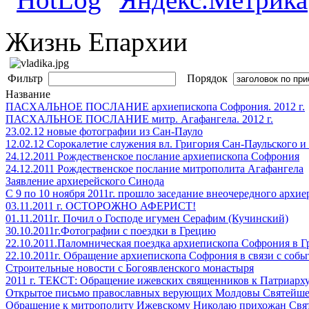
Жизнь Епархии
Фильтр
Порядок
Название
ПАСХАЛЬНОЕ ПОСЛАНИЕ архиепископа Софрония. 2012 г.
ПАСХАЛЬНОЕ ПОСЛАНИЕ митр. Агафангела. 2012 г.
23.02.12 новые фотографии из Сан-Пауло
12.02.12 Сорокалетие служения вл. Григория Сан-Паульского
24.12.2011 Рождественское послание архиепископа Софрония
24.12.2011 Рождественское послание митрополита Агафангела
Заявление архиерейского Синода
С 9 по 10 ноября 2011г. прошло заседание внеочередного арх
03.11.2011 г. ОСТОРОЖНО АФЕРИСТ!
01.11.2011г. Почил о Господе игумен Серафим (Кучинский)
30.10.2011г.Фотографии с поездки в Грецию
22.10.2011.Паломническая поездка архиепископа Софрония в 
22.10.2011г. Обращение архиепископа Софрония в связи с собы
Строительные новости с Богоявленского монастыря
2011 г. ТЕКСТ: Обращение ижевских священников к Патриарх
Открытое письмо православных верующих Молдовы Святейше
Обращение к митрополиту Ижевскому Николаю прихожан Свято-