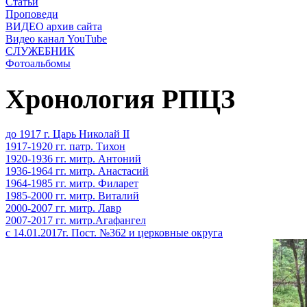
Статьи
Проповеди
ВИДЕО архив сайта
Видео канал YouTube
СЛУЖЕБНИК
Фотоальбомы
Хронология РПЦЗ
до 1917 г. Царь Николай II
1917-1920 гг. патр. Тихон
1920-1936 гг. митр. Антоний
1936-1964 гг. митр. Анастасий
1964-1985 гг. митр. Филарет
1985-2000 гг. митр. Виталий
2000-2007 гг. митр. Лавр
2007-2017 гг. митр.Агафангел
с 14.01.2017г. Пост. №362 и церковные округа