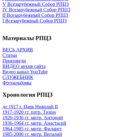
V Всезарубежный Собор РПЦЗ
IV Всезарубежный Собор РПЦЗ
II Всезарубежный Собор РПЦЗ
I Всезарубежный Собор РПЦЗ
Материалы РПЦЗ
ВЕСЬ АРХИВ
Статьи
Проповеди
ВИДЕО архив сайта
Видео канал YouTube
СЛУЖЕБНИК
Фотоальбомы
Хронология РПЦЗ
до 1917 г. Царь Николай II
1917-1920 гг. патр. Тихон
1920-1936 гг. митр. Антоний
1936-1964 гг. митр. Анастасий
1964-1985 гг. митр. Филарет
1985-2000 гг. митр. Виталий