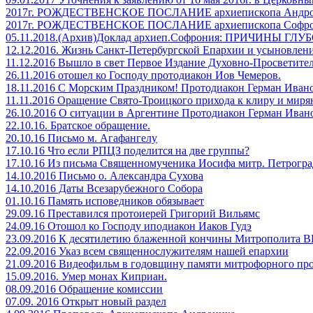
2017г. РОЖДЕСТВЕНСКОЕ ПОСЛАНИЕ архиепископа Андр
2017г. РОЖДЕСТВЕНСКОЕ ПОСЛАНИЕ архиепископа Софр
05.11.2018.(Архив)Доклад архиеп.Софрония: ПРИЧИНЫ
12.12.2016. Жизнь Санкт-Петербургской Епархии и усыновлен
11.12.2016 Вышло в cвет Первое Издание Духовно-Просвети
26.11.2016 отошел ко Господу протодиакон Иов Чемеров.
18.11.2016 С Морским Праздником! Протодиакон Герман Иван
11.11.2016 Оращение Свято-Троицкого прихода к клиру и мир
26.10.2016 О ситуации в Аргентине Протодиакон Герман Ива
22.10.16. Братское обращение.
20.10.16 Письмо м. Агафангелу
17.10.16 Что если РПЦЗ поделится на две группы?
17.10.16 Из письма Священномученика Иосифа митр. Петрогра
14.10.2016 Письмо о. Александра Сухова
14.10.2016 Даты Всезарубежного Собора
01.10.16 Память исповедников обязывает
29.09.16 Преставился протоиерей Григорий Вильямс
24.09.16 Отошол ко Господу иподиакон Иаков Гудэ
23.09.2016 К десятилетию блаженной кончины Митрополита
22.09.2016 Указ всем священнослужителям нашей епархии
21.09.2016 Видеофильм в годовщину памяти митрофорного про
15.09.2016. Умер монах Киприан.
08.09.2016 Обращение комиссии
07.09. 2016 Открыт новый раздел