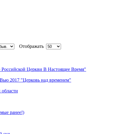
Отображать
е Российской Церкви В Настоящее Время"
 Вью 2017 "Церковь над временем"
 области
мые ранее!)
й суд.