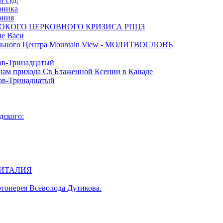
оника
ония
 ГЛУБОКОГО ЦЕРКОВНОГО КРИЗИСА РПЦЗ
ие Васи
тельного Центра Mountain View - МОЛИТВОСЛОВЪ
ов-Тринадцатый
янам прихода Св Блаженной Ксении в Канаде
нов-Тринадцатый
дского:
 ВИТАЛИЯ
тоиерея Всеволода Дутикова.