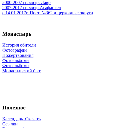
2000-2007 гг. митр. Лавр
2007-2017 гг. митр.Агафангел
с 14.01.2017г. Пост. №362 и церковные округа
Монастырь
История обители
Фотографии
Пожертвования
Фотоальбомы
Фотоальбомы
Монастырский быт
Полезное
Календарь. Скачать
Ссылки