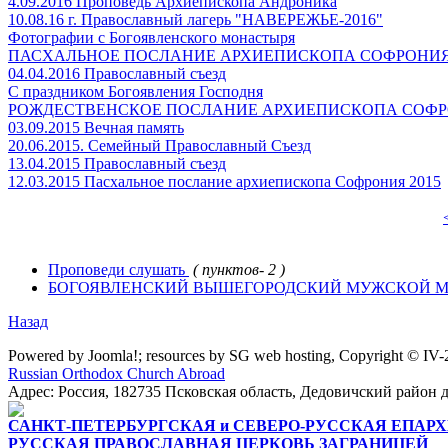
4.09.2016 Проповедь Архиепископа Андроника
10.08.16 г. Православный лагерь "НАВЕРЕЖЬЕ-2016"
Фотографии с Богоявленского монастыря
ПАСХАЛЬНОЕ ПОСЛАНИЕ АРХИЕПИСКОПА СОФРОНИ
04.04.2016 Православный съезд
С праздником Богоявления Господня
РОЖДЕСТВЕНСКОЕ ПОСЛАНИЕ АРХИЕПИСКОПА СОФ
03.09.2015 Вечная память
20.06.2015. Семейный Православный Съезд
13.04.2015 Православный съезд
12.03.2015 Пасхальное послание архиепископа Софрония 2015
Проповеди слушать
( пунктов- 2 )
БOГОЯВЛЕНСКИЙ ВЫШЕГОРОДСКИЙ МУЖСКОЙ М
Назад
Powered by Joomla!; resources by SG web hosting, Copyright © IV
Russian Orthodox Church Abroad
Адрес: Россия, 182735 Псковская область, Дедовичский район д.
САНКТ-ПЕТЕРБУРГСКАЯ и СЕВЕРО-РУССКАЯ ЕПАРХ
РУССКАЯ ПРАВОСЛАВНАЯ ЦЕРКОВЬ ЗАГРАНИЦЕЙ