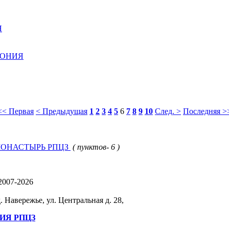
Я
РОНИЯ
<< Первая
< Предыдущая
1
2
3
4
5
6
7
8
9
10
След. >
Последняя >
ОНАСТЫРЬ РПЦЗ
( пунктов- 6 )
-2007-2026
 Навережье, ул. Центральная д. 28,
ИЯ РПЦЗ