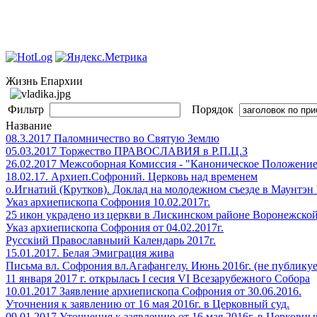
Жизнь Епархии
Фильтр
Порядок
Название
08.3.2017 Паломничество во Святую Землю
05.03.2017 Торжество ПРАВОСЛАВИЯ в Р.П.Ц.З
26.02.2017 Межсоборная Комиссия - "Каноническое Положени
18.02.17. Архиеп.Софроний. Церковь над временем
о.Игнатий (Крутков). Доклад на молодежном съезде в Маунтэн
Указ архиепископа Софрония 10.02.2017г.
25 икон украдено из церкви в Лискинском районе Воронежской
Указ архиепископа Софрония от 04.02.2017г.
Русскіий Православныий Календарь 2017г.
15.01.2017. Белая Эмиграция жива
Письма вл. Софрония вл.Агафангелу. Июнь 2016г. (не публикуе
11 января 2017 г. открылась I сесия VI Всезарубежного Собора
10.01.2017 Заявление архиепископа Софрония от 30.06.2016.
Уточнения к заявлению от 16 мая 2016г. в Церковный суд.
09.01.2017 Уточнения к заявлению от 16 мая 2016г. в Церковны