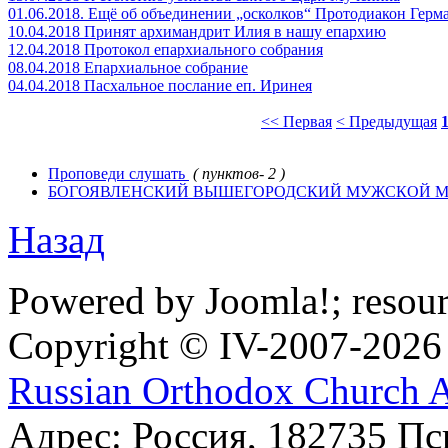
01.06.2018. Ещё об объединении „осколков“ Протодиакон Гер
10.04.2018 Принят архимандрит Илия в нашу епархию
12.04.2018 Протокол епархиального собрания
08.04.2018 Епархиальное собрание
04.04.2018 Пасхальное послание еп. Иринея
<< Первая
< Предыдущая
Проповеди слушать
( пунктов- 2 )
БOГОЯВЛЕНСКИЙ ВЫШЕГОРОДСКИЙ МУЖСКОЙ М
Назад
Powered by Joomla!; resou
Copyright © IV-2007-2026
Russian Orthodox Church 
Адрес: Россия, 182735 Пс