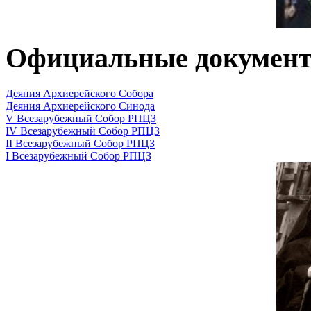
Официальные докумен
Деяния Архиерейского Собора
Деяния Архиерейского Синода
V Всезарубежный Собор РПЦЗ
IV Всезарубежный Собор РПЦЗ
II Всезарубежный Собор РПЦЗ
I Всезарубежный Собор РПЦЗ