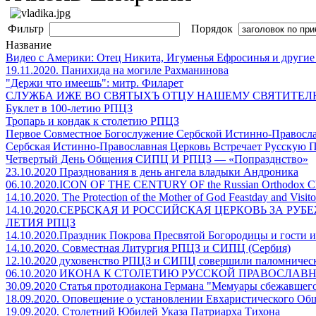
Фильтр
Порядок
Название
Видео с Америки: Отец Никита, Игуменья Ефросинья и другие
19.11.2020. Панихида на могиле Рахманинова
"Держи что имеешь": митр. Филарет
СЛУЖБА ИЖЕ ВО СВЯТЫХЪ ОТЦУ НАШЕМУ СВЯТИТЕЛЮ
Буклет в 100-летию РПЦЗ
Тропарь и кондак к столетию РПЦЗ
Первое Совместное Богослужение Сербской Истинно-Правосл
Сербская Истинно-Православная Церковь Встречает Русскую 
Четвертый День Общения СИПЦ И РПЦЗ — «Попразднство»
23.10.2020 Празднования в день ангела владыки Андроника
06.10.2020.ICON OF THE CENTURY OF the Russian Orthodox C
14.10.2020. The Protection of the Mother of God Feastday and Visit
14.10.2020.СЕРБСКАЯ И РОССИЙСКАЯ ЦЕРКОВЬ ЗА РУБ
ЛЕТИЯ РПЦЗ
14.10.2020.Праздник Покрова Пресвятой Богородицы и гости 
14.10.2020. Совместная Литургия РПЦЗ и СИПЦ (Сербия)
12.10.2020 духовенство РПЦЗ и СИПЦ совершили паломническ
06.10.2020 ИКОНА К СТОЛЕТИЮ РУССКОЙ ПРАВОСЛАВ
30.09.2020 Статья протодиакона Германа "Мемуары сбежавшего
18.09.2020. Оповещение о установлении Евхаристического 
19.09.2020. Столетний Юбилей Указа Патриарха Тихона