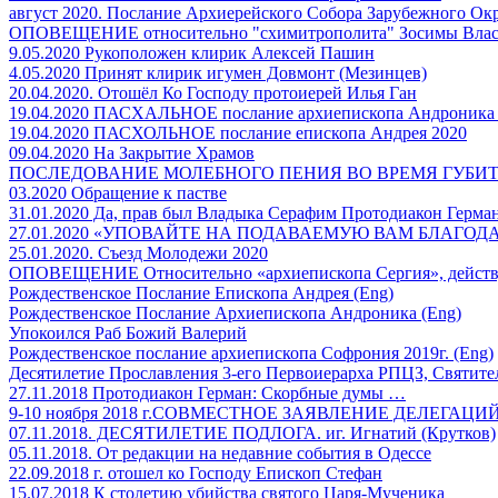
август 2020. Послание Архиерейского Собора Зарубежного О
ОПОВЕЩЕНИЕ относительно "схимитрополита" Зосимы Влас
9.05.2020 Рукоположен клирик Алексей Пашин
4.05.2020 Принят клирик игумен Довмонт (Мезинцев)
20.04.2020. Отошёл Ко Господу протоиерей Илья Ган
19.04.2020 ПАСХАЛЬНОЕ послание архиепископа Андроника
19.04.2020 ПАСХОЛЬНОЕ послание епископа Андрея 2020
09.04.2020 На Закрытие Храмов
ПОСЛЕДОВАНИЕ МОЛЕБНОГО ПЕНИЯ ВО ВРЕМЯ ГУБИ
03.2020 Обращение к пастве
31.01.2020 Да, прав был Владыка Серафим Протодиакон Герм
27.01.2020 «УПОВАЙТЕ НА ПОДАВАЕМУЮ ВАМ БЛАГОД
25.01.2020. Съезд Молодежи 2020
ОПОВЕЩЕНИЕ Относительно «архиепископа Сергия», действу
Рождественское Послание Епископа Андрея (Eng)
Рождественское Послание Архиепископа Андроника (Eng)
Упокоился Раб Божий Валерий
Рождественское послание архиепископа Софрония 2019г. (Eng)
Десятилетие Прославления 3-его Первоиерарха РПЦЗ, Святител
27.11.2018 Протодиакон Герман: Скорбные думы …
9-10 ноября 2018 г.СОВМЕСТНОЕ ЗАЯВЛЕНИЕ ДЕЛЕГАЦИ
07.11.2018. ДЕСЯТИЛЕТИЕ ПОДЛОГА. иг. Игнатий (Крутков)
05.11.2018. От редакции на недавние события в Одессе
22.09.2018 г. отошел ко Господу Епископ Стефан
15.07.2018 К столетию убийства святого Царя-Мученика