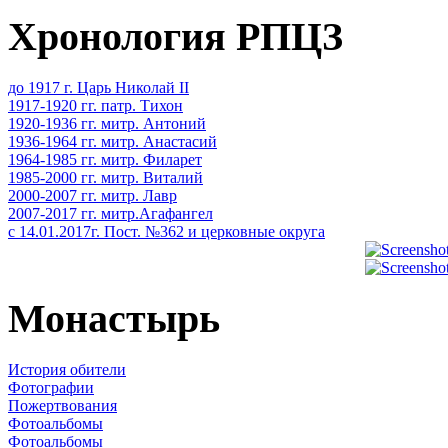
Хронология РПЦЗ
до 1917 г. Царь Николай II
1917-1920 гг. патр. Тихон
1920-1936 гг. митр. Антоний
1936-1964 гг. митр. Анастасий
1964-1985 гг. митр. Филарет
1985-2000 гг. митр. Виталий
2000-2007 гг. митр. Лавр
2007-2017 гг. митр.Агафангел
с 14.01.2017г. Пост. №362 и церковные округа
Монастырь
История обители
Фотографии
Пожертвования
Фотоальбомы
Фотоальбомы