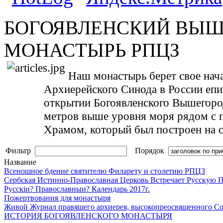
БOГОЯВЛЕНСКИЙ ВЫ
МОНАСТЫРЬ РПЦЗ
Наш монастырь берет свое нача
Архиерейского Синода в России епис
открытии Богоявленского Вышегород
метров выше уровня моря рядом с
Храмом, который был построен на с
Фильтр
Порядок
Название
Всеношное бдение святителю Филарету и столетию РПЦЗ
Сербская Истинно-Православная Церковь Встречает Русскую 
Русскіи? Православныи? Календарь 2017г.
Пожертвования для монастыря
Живой Журнал правящего архиерея, высокопреосвященного С
ИСТОРИЯ БОГОЯВЛЕНСКОГО МОНАСТЫРЯ